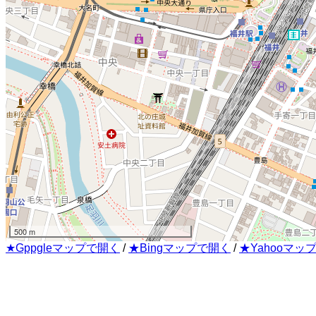
500 m
★Gppgleマップで開く
/
★Bingマップで開く
/
★Yahooマッ