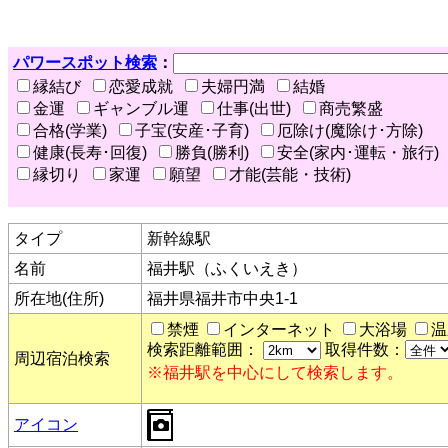
パワースポット検索
：
縁結び
恋愛成就
夫婦円満
結婚
金運
ギャンブル運
仕事(出世)
商売繁盛
合格(学業)
子宝(安産･子育)
厄除け(魔除け･方除)
健康(長寿･回復)
勝負(勝利)
安全(家内･運転・旅行)
縁切り
家運
願望
才能(芸能・技術)
タイプ
新幹線駅
名前
福井駅（ふくいえき）
所在地(住所)
福井県福井市中央1-1
禁煙
インターネット
大浴場
温
検索距離範囲：
取得件数：
周辺宿泊検索
※福井駅を中心にして検索します。
アイコン