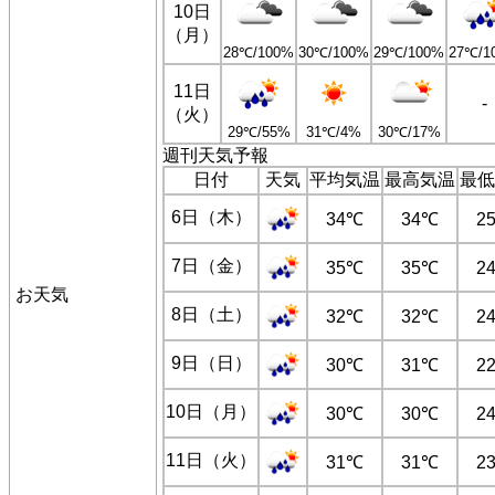
10日
（月）
28℃/100%
30℃/100%
29℃/100%
27℃/1
11日
-
（火）
29℃/55%
31℃/4%
30℃/17%
週刊天気予報
日付
天気
平均気温
最高気温
最低
6日（木）
34℃
34℃
2
7日（金）
35℃
35℃
2
お天気
8日（土）
32℃
32℃
2
9日（日）
30℃
31℃
2
10日（月）
30℃
30℃
2
11日（火）
31℃
31℃
2