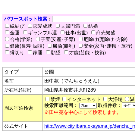
パワースポット検索
：
縁結び
恋愛成就
夫婦円満
結婚
金運
ギャンブル運
仕事(出世)
商売繁盛
合格(学業)
子宝(安産･子育)
厄除け(魔除け･方除)
健康(長寿･回復)
勝負(勝利)
安全(家内･運転・旅行)
縁切り
家運
願望
才能(芸能・技術)
タイプ
公園
名前
田中苑（でんちゅうえん）
所在地(住所)
岡山県井原市井原町289
禁煙
インターネット
大浴場
温
検索距離範囲：
取得件数：
周辺宿泊検索
※田中苑を中心にして検索します。
公式サイト
http://www.city.ibara.okayama.jp/dench