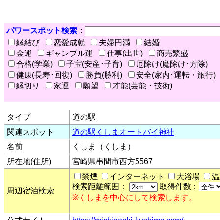
パワースポット検索
：
縁結び
恋愛成就
夫婦円満
結婚
金運
ギャンブル運
仕事(出世)
商売繁盛
合格(学業)
子宝(安産･子育)
厄除け(魔除け･方除)
健康(長寿･回復)
勝負(勝利)
安全(家内･運転・旅行)
縁切り
家運
願望
才能(芸能・技術)
タイプ
道の駅
関連スポット
道の駅くしまオートバイ神社
名前
くしま（くしま）
所在地(住所)
宮崎県串間市西方5567
禁煙
インターネット
大浴場
温
検索距離範囲：
取得件数：
周辺宿泊検索
※くしまを中心にして検索します。