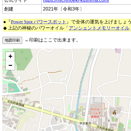
公式サイト
https://michinoeki-kushima.com/
創建
2021年〔令和3年〕
●『
Power Spot パワースポット
』で全体の運気を上げましょ
◆ 上記の神秘のパワーオイル「
アンシェントメモリーオイル
←印刷はここで出来ます。
+
−