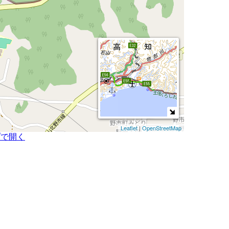
Leaflet
|
OpenStreetMap
プで開く