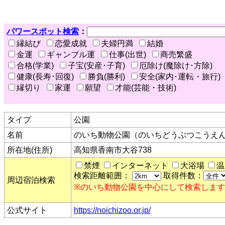
パワースポット検索
：
縁結び
恋愛成就
夫婦円満
結婚
金運
ギャンブル運
仕事(出世)
商売繁盛
合格(学業)
子宝(安産･子育)
厄除け(魔除け･方除)
健康(長寿･回復)
勝負(勝利)
安全(家内･運転・旅行)
縁切り
家運
願望
才能(芸能・技術)
タイプ
公園
名前
のいち動物公園（のいちどうぶつこうえ
所在地(住所)
高知県香南市大谷738
禁煙
インターネット
大浴場
温
検索距離範囲：
取得件数：
周辺宿泊検索
※のいち動物公園を中心にして検索しま
公式サイト
https://noichizoo.or.jp/