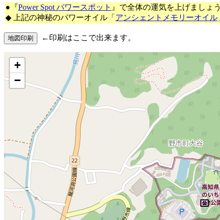
●『
Power Spot パワースポット
』で全体の運気を上げましょ
◆ 上記の神秘のパワーオイル「
アンシェントメモリーオイル
←印刷はここで出来ます。
+
−