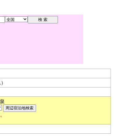
ん）
泉
す。