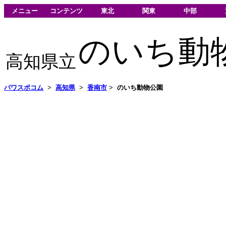
メニュー
コンテンツ
東北
関東
中部
のいち動
高知県立
パワスポコム
>
高知県
>
香南市
>
のいち動物公園