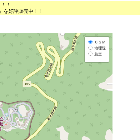
う！！
」を好評販売中！！
ＯＳＭ
地理院
航空