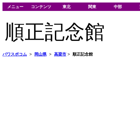
メニュー
コンテンツ
東北
関東
中部
順正記念館
パワスポコム
>
岡山県
>
高梁市
>
順正記念館