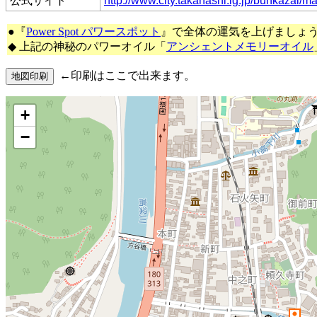
公式サイト
http://www.city.takahashi.lg.jp/bunkazai/m
●『
Power Spot パワースポット
』で全体の運気を上げましょ
◆ 上記の神秘のパワーオイル「
アンシェントメモリーオイル
←印刷はここで出来ます。
+
−