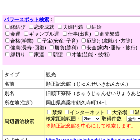
パワースポット検索
：
縁結び
恋愛成就
夫婦円満
結婚
金運
ギャンブル運
仕事(出世)
商売繁盛
合格(学業)
子宝(安産･子育)
厄除け(魔除け･方除)
健康(長寿･回復)
勝負(勝利)
安全(家内･運転・旅行)
縁切り
家運
願望
才能(芸能・技術)
タイプ
観光
名前
順正記念館（じゅんせいきねんかん）
別名
旧順正寮跡（きゅうじゅんせいりょうあ
所在地(住所)
岡山県高梁市頼久寺町14−1
禁煙
インターネット
大浴場
温
検索距離範囲：
取得件数：
周辺宿泊検索
※順正記念館を中心にして検索します。