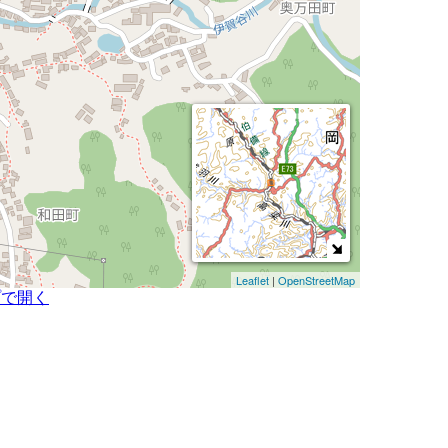
Leaflet
|
OpenStreetMap
プで開く