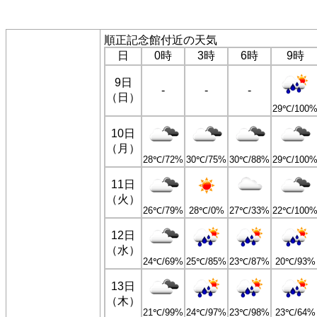
順正記念館付近の天気
日
0時
3時
6時
9時
9日
-
-
-
（日）
29℃/100
10日
（月）
28℃/72%
30℃/75%
30℃/88%
29℃/100
11日
（火）
26℃/79%
28℃/0%
27℃/33%
22℃/100
12日
（水）
24℃/69%
25℃/85%
23℃/87%
20℃/93%
13日
（木）
21℃/99%
24℃/97%
23℃/98%
23℃/64%