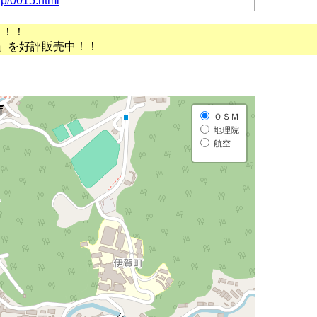
ap/0015.html
う！！
」を好評販売中！！
ＯＳＭ
地理院
航空