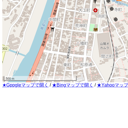
500 m
★Gppgleマップで開く
/
★Bingマップで開く
/
★Yahooマッ