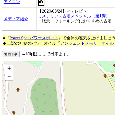
アイコン
【2020/03/24】＜テレビ＞
ミステリアス古墳スペシャル〔第1弾〕
メディア紹介
・絶景！ウォーキングにおすすめの古墳
●『
Power Spot パワースポット
』で全体の運気を上げましょ
◆ 上記の神秘のパワーオイル「
アンシェントメモリーオイル
←印刷はここで出来ます。
+
−