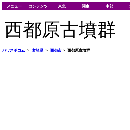
メニュー
コンテンツ
東北
関東
中部
西都原古墳群
パワスポコム
>
宮崎県
>
西都市
>
西都原古墳群