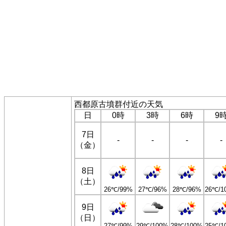
西都原古墳群付近の天気
日
0時
3時
6時
9
7日
-
-
-
-
（金）
8日
（土）
26℃/99%
27℃/96%
28℃/96%
26℃/1
9日
（日）
27℃/99%
29℃/100%
28℃/100%
25℃/1