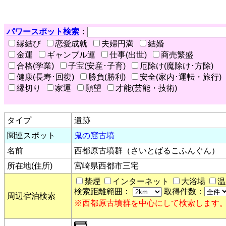
パワースポット検索
：
縁結び
恋愛成就
夫婦円満
結婚
金運
ギャンブル運
仕事(出世)
商売繁盛
合格(学業)
子宝(安産･子育)
厄除け(魔除け･方除)
健康(長寿･回復)
勝負(勝利)
安全(家内･運転・旅行)
縁切り
家運
願望
才能(芸能・技術)
タイプ
遺跡
関連スポット
鬼の窟古墳
名前
西都原古墳群（さいとばるこふんぐん）
所在地(住所)
宮崎県西都市三宅
禁煙
インターネット
大浴場
温
検索距離範囲：
取得件数：
周辺宿泊検索
※西都原古墳群を中心にして検索します