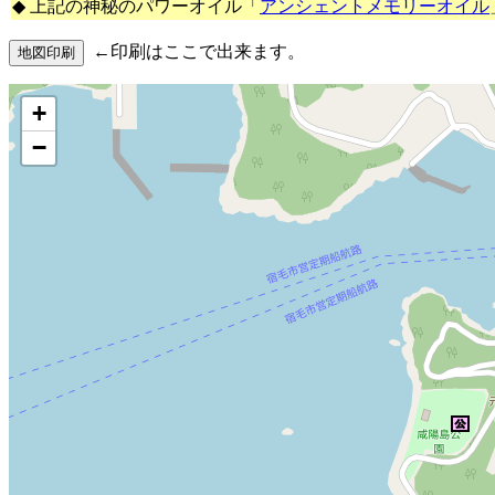
◆ 上記の神秘のパワーオイル「
アンシェントメモリーオイル
←印刷はここで出来ます。
+
−