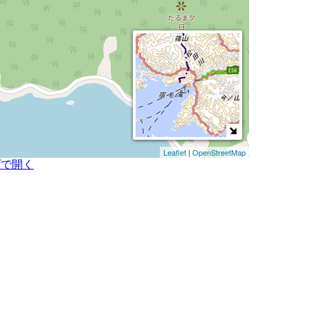
Leaflet
|
OpenStreetMap
プで開く