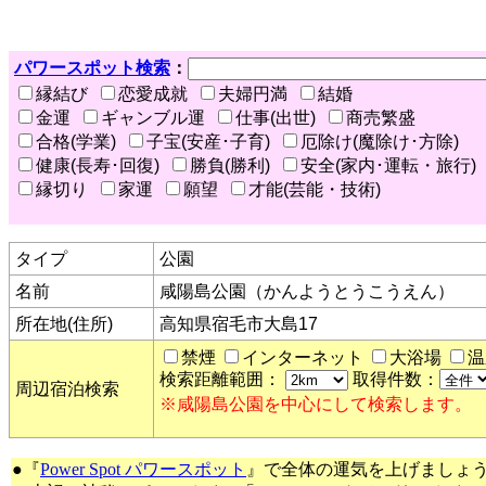
パワースポット検索
：
縁結び
恋愛成就
夫婦円満
結婚
金運
ギャンブル運
仕事(出世)
商売繁盛
合格(学業)
子宝(安産･子育)
厄除け(魔除け･方除)
健康(長寿･回復)
勝負(勝利)
安全(家内･運転・旅行)
縁切り
家運
願望
才能(芸能・技術)
タイプ
公園
名前
咸陽島公園（かんようとうこうえん）
所在地(住所)
高知県宿毛市大島17
禁煙
インターネット
大浴場
温
検索距離範囲：
取得件数：
周辺宿泊検索
※咸陽島公園を中心にして検索します。
●『
Power Spot パワースポット
』で全体の運気を上げましょ