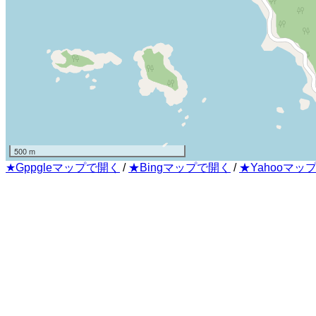
500 m
★Gppgleマップで開く
/
★Bingマップで開く
/
★Yahooマッ