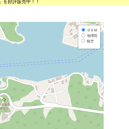
」を好評販売中！！
ＯＳＭ
地理院
航空