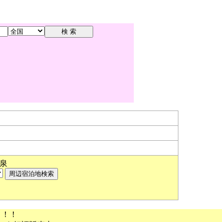
泉
う！！