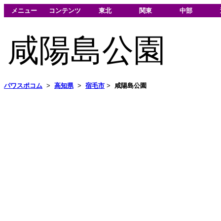
メニュー
コンテンツ
東北
関東
中部
咸陽島公園
パワスポコム
>
高知県
>
宿毛市
>
咸陽島公園