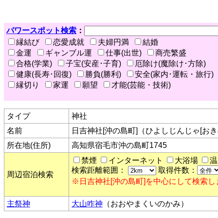
パワースポット検索
：
縁結び
恋愛成就
夫婦円満
結婚
金運
ギャンブル運
仕事(出世)
商売繁盛
合格(学業)
子宝(安産･子育)
厄除け(魔除け･方除)
健康(長寿･回復)
勝負(勝利)
安全(家内･運転・旅行)
縁切り
家運
願望
才能(芸能・技術)
タイプ
神社
名前
日吉神社[沖の島町]（ひよしじんじゃ[お
所在地(住所)
高知県宿毛市沖の島町1745
禁煙
インターネット
大浴場
温
検索距離範囲：
取得件数：
周辺宿泊検索
※日吉神社[沖の島町]を中心にして検索し
主祭神
大山咋神
（おおやまくいのかみ）