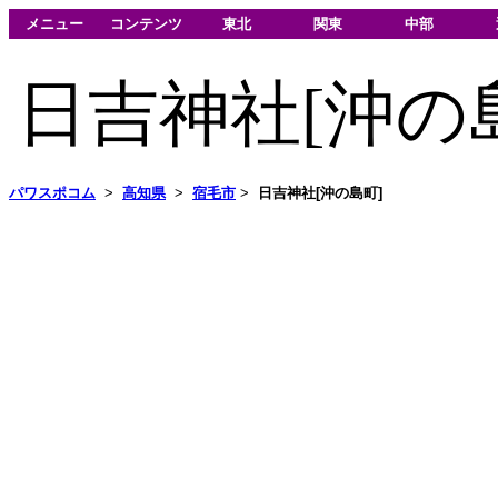
メニュー
コンテンツ
東北
関東
中部
日吉神社[沖の
パワスポコム
>
高知県
>
宿毛市
>
日吉神社[沖の島町]