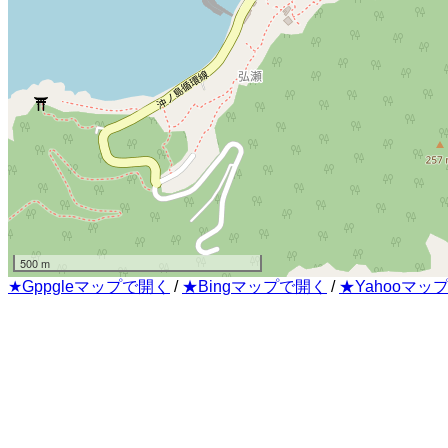
500 m
★Gppgleマップで開く
/
★Bingマップで開く
/
★Yahooマッ