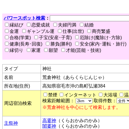
パワースポット検索
：
縁結び
恋愛成就
夫婦円満
結婚
金運
ギャンブル運
仕事(出世)
商売繁盛
合格(学業)
子宝(安産･子育)
厄除け(魔除け･方除)
健康(長寿･回復)
勝負(勝利)
安全(家内･運転・旅行)
縁切り
家運
願望
才能(芸能・技術)
タイプ
神社
名前
荒倉神社（あらくらじんじゃ）
所在地(住所)
高知県宿毛市沖の島町弘瀬384
禁煙
インターネット
大浴場
温
検索距離範囲：
取得件数：
周辺宿泊検索
※荒倉神社を中心にして検索します。
高霎神
（くらおかみのかみ）
主祭神
闇霎神
（くらおかみのかみ）