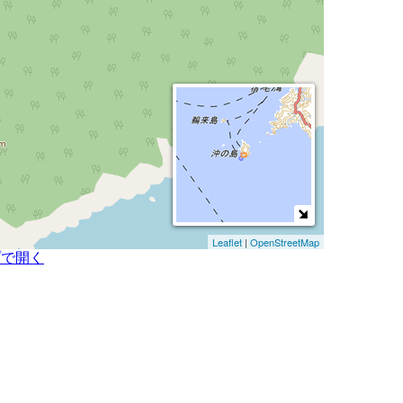
Leaflet
|
OpenStreetMap
プで開く