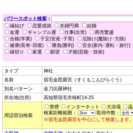
パワースポット検索
：
縁結び
恋愛成就
夫婦円満
結婚
金運
ギャンブル運
仕事(出世)
商売繁盛
合格(学業)
子宝(安産･子育)
厄除け(魔除け･方除)
健康(長寿･回復)
勝負(勝利)
安全(家内･運転・旅行)
縁切り
家運
願望
才能(芸能・技術)
タイプ
神社
名前
宿毛金毘羅宮（すくもこんぴらぐう）
別名パターン
金刀比羅神社
所在地(住所)
高知県宿毛市桜町14-25
禁煙
インターネット
大浴場
温
検索距離範囲：
取得件数：
周辺宿泊検索
※宿毛金毘羅宮を中心にして検索します