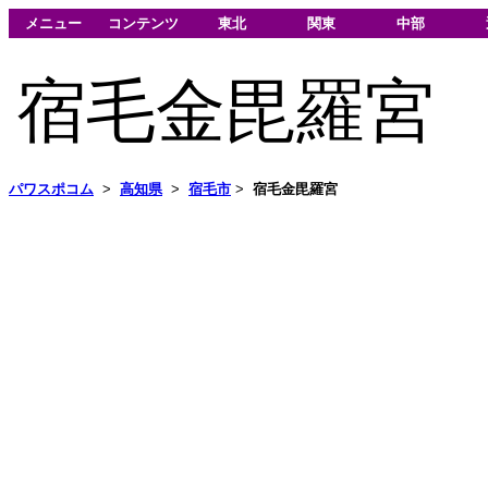
メニュー
コンテンツ
東北
関東
中部
宿毛金毘羅宮
パワスポコム
>
高知県
>
宿毛市
>
宿毛金毘羅宮