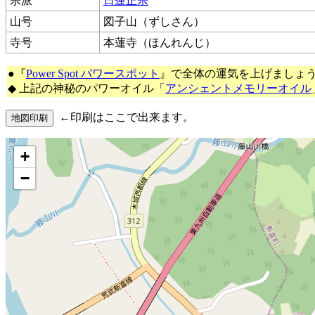
宗派
日蓮正宗
山号
図子山（ずしさん）
寺号
本蓮寺（ほんれんじ）
●『
Power Spot パワースポット
』で全体の運気を上げましょ
◆ 上記の神秘のパワーオイル「
アンシェントメモリーオイル
←印刷はここで出来ます。
+
−