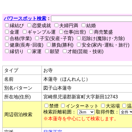
パワースポット検索
：
縁結び
恋愛成就
夫婦円満
結婚
金運
ギャンブル運
仕事(出世)
商売繁盛
合格(学業)
子宝(安産･子育)
厄除け(魔除け･方除)
健康(長寿･回復)
勝負(勝利)
安全(家内･運転・旅行)
縁切り
家運
願望
才能(芸能・技術)
タイプ
お寺
名前
本蓮寺（ほんれんじ）
別名パターン
図子山本蓮寺
所在地(住所)
宮崎県児湯郡新富町大字新田12743
禁煙
インターネット
大浴場
温
検索距離範囲：
取得件数：
周辺宿泊検索
※本蓮寺を中心にして検索します。