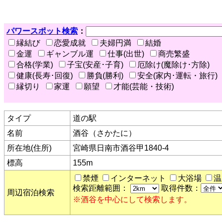
パワースポット検索
：
縁結び
恋愛成就
夫婦円満
結婚
金運
ギャンブル運
仕事(出世)
商売繁盛
合格(学業)
子宝(安産･子育)
厄除け(魔除け･方除)
健康(長寿･回復)
勝負(勝利)
安全(家内･運転・旅行)
縁切り
家運
願望
才能(芸能・技術)
タイプ
道の駅
名前
酒谷（さかたに）
所在地(住所)
宮崎県日南市酒谷甲1840-4
標高
155m
禁煙
インターネット
大浴場
温
検索距離範囲：
取得件数：
周辺宿泊検索
※酒谷を中心にして検索します。