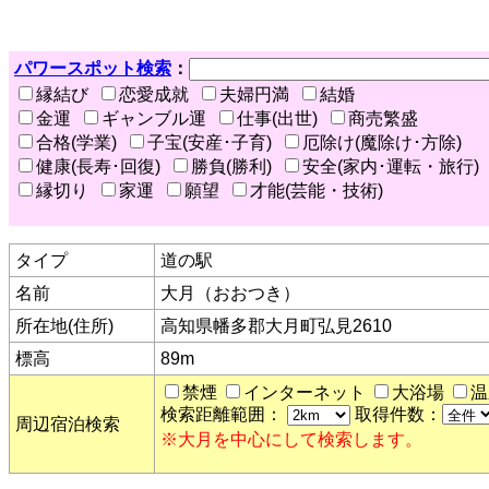
パワースポット検索
：
縁結び
恋愛成就
夫婦円満
結婚
金運
ギャンブル運
仕事(出世)
商売繁盛
合格(学業)
子宝(安産･子育)
厄除け(魔除け･方除)
健康(長寿･回復)
勝負(勝利)
安全(家内･運転・旅行)
縁切り
家運
願望
才能(芸能・技術)
タイプ
道の駅
名前
大月（おおつき）
所在地(住所)
高知県幡多郡大月町弘見2610
標高
89m
禁煙
インターネット
大浴場
温
検索距離範囲：
取得件数：
周辺宿泊検索
※大月を中心にして検索します。