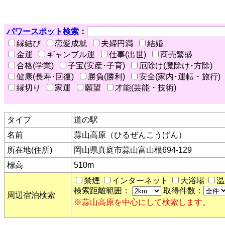
パワースポット検索
：
縁結び
恋愛成就
夫婦円満
結婚
金運
ギャンブル運
仕事(出世)
商売繁盛
合格(学業)
子宝(安産･子育)
厄除け(魔除け･方除)
健康(長寿･回復)
勝負(勝利)
安全(家内･運転・旅行)
縁切り
家運
願望
才能(芸能・技術)
タイプ
道の駅
名前
蒜山高原（ひるぜんこうげん）
所在地(住所)
岡山県真庭市蒜山富山根694-129
標高
510m
禁煙
インターネット
大浴場
温
検索距離範囲：
取得件数：
周辺宿泊検索
※蒜山高原を中心にして検索します。