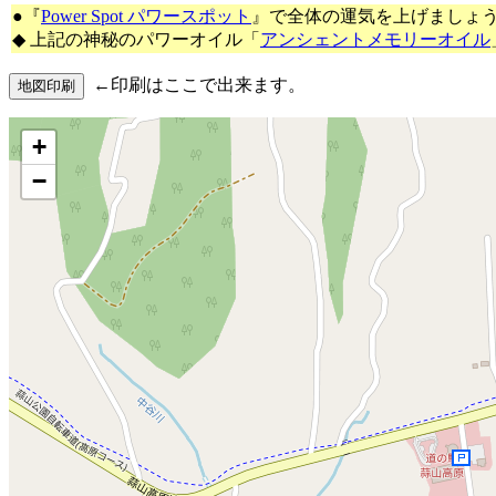
●『
Power Spot パワースポット
』で全体の運気を上げましょ
◆ 上記の神秘のパワーオイル「
アンシェントメモリーオイル
←印刷はここで出来ます。
+
−