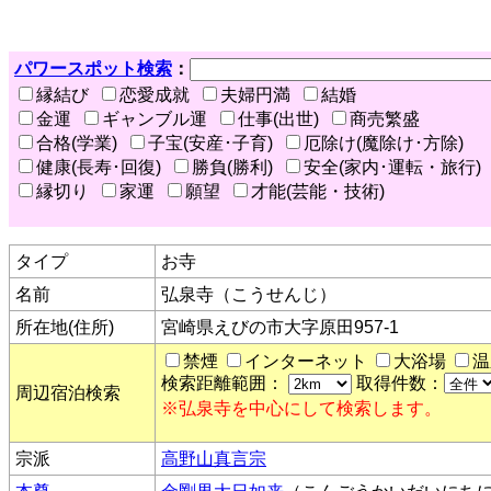
パワースポット検索
：
縁結び
恋愛成就
夫婦円満
結婚
金運
ギャンブル運
仕事(出世)
商売繁盛
合格(学業)
子宝(安産･子育)
厄除け(魔除け･方除)
健康(長寿･回復)
勝負(勝利)
安全(家内･運転・旅行)
縁切り
家運
願望
才能(芸能・技術)
タイプ
お寺
名前
弘泉寺（こうせんじ）
所在地(住所)
宮崎県えびの市大字原田957-1
禁煙
インターネット
大浴場
温
検索距離範囲：
取得件数：
周辺宿泊検索
※弘泉寺を中心にして検索します。
宗派
高野山真言宗