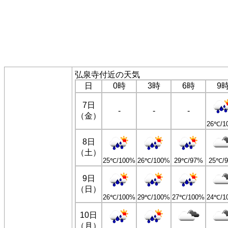
弘泉寺付近の天気
日
0時
3時
6時
9
7日
-
-
-
（金）
26℃/1
8日
（土）
25℃/100%
26℃/100%
29℃/97%
25℃/
9日
（日）
26℃/100%
29℃/100%
27℃/100%
24℃/1
10日
（月）