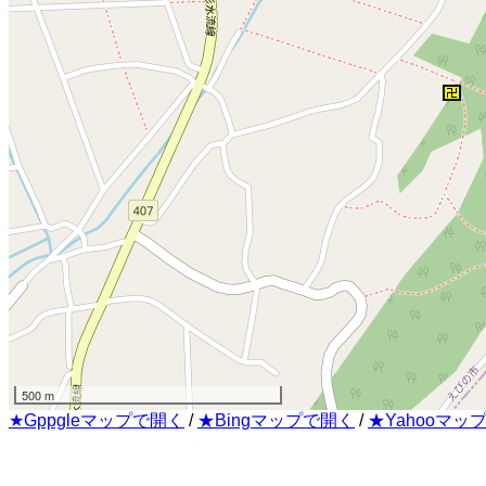
500 m
★Gppgleマップで開く
/
★Bingマップで開く
/
★Yahooマッ