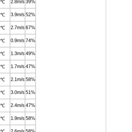
2.8m/s
39%
1℃
3.9m/s
52%
1℃
2.7m/s
67%
1℃
0.9m/s
74%
1℃
1.3m/s
49%
0℃
1.7m/s
47%
1℃
2.1m/s
58%
1℃
3.0m/s
51%
1℃
2.4m/s
47%
2℃
1.9m/s
58%
3℃
2.6m/s
58%
3℃