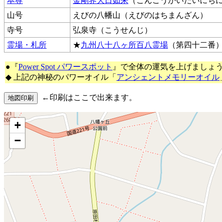
本尊
金剛界大日如来
（こんごうかいだいにち
山号
えびの八幡山（えびのはちまんざん）
寺号
弘泉寺（こうせんじ）
霊場・札所
★
九州八十八ヶ所百八霊場
（第四十二番
●『
Power Spot パワースポット
』で全体の運気を上げましょ
◆ 上記の神秘のパワーオイル「
アンシェントメモリーオイル
←印刷はここで出来ます。
+
−