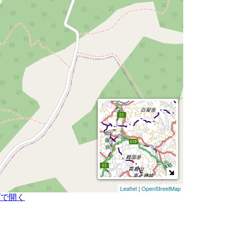
Leaflet
|
OpenStreetMap
プで開く