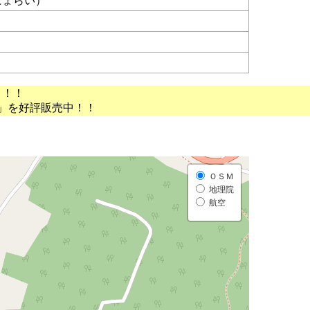
にょらい）
）
う！！
」を好評販売中！！
ＯＳＭ
地理院
航空