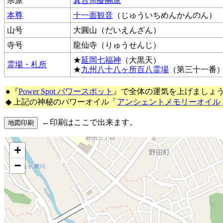
宗派
真言宗醍醐派
本尊
十一面観音
（じゅういちめんかんのん）
山号
大圓山（だいえんざん）
寺号
龍仙寺（りゅうせんじ）
★
延岡七福神
（大黒天）
霊場・札所
★
九州八十八ヶ所百八霊場
（第三十一番
●『
Power Spot パワースポット
』で全体の運気を上げましょ
◆ 上記の神秘のパワーオイル「
アンシェントメモリーオイル
←印刷はここで出来ます。
+
−