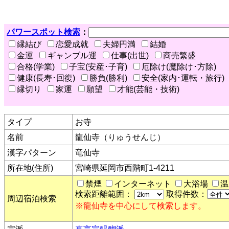
パワースポット検索
：
縁結び
恋愛成就
夫婦円満
結婚
金運
ギャンブル運
仕事(出世)
商売繁盛
合格(学業)
子宝(安産･子育)
厄除け(魔除け･方除)
健康(長寿･回復)
勝負(勝利)
安全(家内･運転・旅行)
縁切り
家運
願望
才能(芸能・技術)
タイプ
お寺
名前
龍仙寺（りゅうせんじ）
漢字パターン
竜仙寺
所在地(住所)
宮崎県延岡市西階町1-4211
禁煙
インターネット
大浴場
温
検索距離範囲：
取得件数：
周辺宿泊検索
※龍仙寺を中心にして検索します。