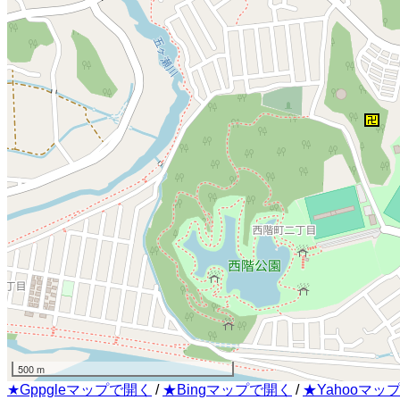
500 m
★Gppgleマップで開く
/
★Bingマップで開く
/
★Yahooマッ