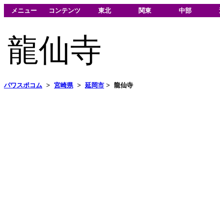
メニュー
コンテンツ
東北
関東
中部
龍仙寺
パワスポコム
>
宮崎県
>
延岡市
>
龍仙寺