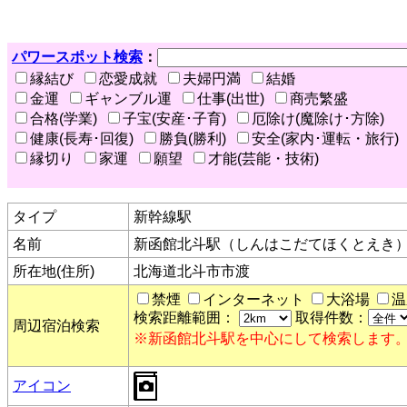
パワースポット検索
：
縁結び
恋愛成就
夫婦円満
結婚
金運
ギャンブル運
仕事(出世)
商売繁盛
合格(学業)
子宝(安産･子育)
厄除け(魔除け･方除)
健康(長寿･回復)
勝負(勝利)
安全(家内･運転・旅行)
縁切り
家運
願望
才能(芸能・技術)
タイプ
新幹線駅
名前
新函館北斗駅（しんはこだてほくとえき
所在地(住所)
北海道北斗市市渡
禁煙
インターネット
大浴場
温
検索距離範囲：
取得件数：
周辺宿泊検索
※新函館北斗駅を中心にして検索します
アイコン