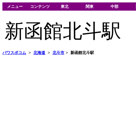
メニュー
コンテンツ
東北
関東
中部
新函館北斗駅
パワスポコム
>
北海道
>
北斗市
>
新函館北斗駅