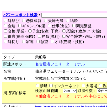
パワースポット検索
：
縁結び
恋愛成就
夫婦円満
結婚
金運
ギャンブル運
仕事(出世)
商売繁盛
合格(学業)
子宝(安産･子育)
厄除け(魔除け･方除)
健康(長寿･回復)
勝負(勝利)
安全(家内･運転・旅行)
縁切り
家運
願望
才能(芸能・技術)
タイプ
乗船場
関連スポット
名古屋港フェリーターミナル
名前
仙台港フェリーターミナル（せんだいこ
所在地(住所)
宮城県仙台市宮城野区港3-7-1
禁煙
インターネット
大浴場
温
検索距離範囲：
取得件数：
周辺宿泊検索
※仙台港フェリーターミナルを中心にし