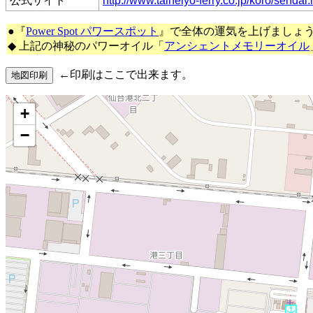
公式サイト
http://www.taiheiyo-ferry.co.jp/koro/sendai.
●『
Power Spot パワースポット
』で全体の運気を上げましょ
◆ 上記の神秘のパワーオイル「
アンシェントメモリーオイル
←印刷はここで出来ます。
+
−