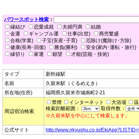
パワースポット検索
：
縁結び
恋愛成就
夫婦円満
結婚
金運
ギャンブル運
仕事(出世)
商売繁盛
合格(学業)
子宝(安産･子育)
厄除け(魔除け･方除)
健康(長寿･回復)
勝負(勝利)
安全(家内･運転・旅行)
縁切り
家運
願望
才能(芸能・技術)
タイプ
新幹線駅
名前
久留米駅（くるめえき）
所在地(住所)
福岡県久留米市城南町2-21
禁煙
インターネット
大浴場
温
検索距離範囲：
取得件数：
周辺宿泊検索
※久留米駅を中心にして検索します。
公式サイト
http://www.jrkyushu.co.jp/EkiApp?LISTI