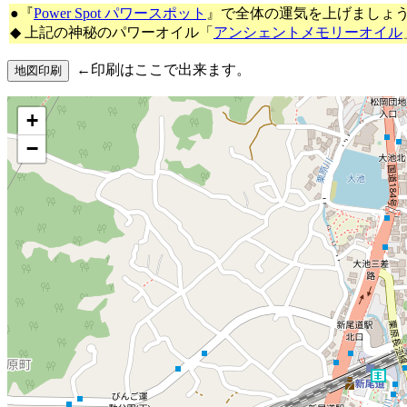
●『
Power Spot パワースポット
』で全体の運気を上げましょ
◆ 上記の神秘のパワーオイル「
アンシェントメモリーオイル
←印刷はここで出来ます。
+
−