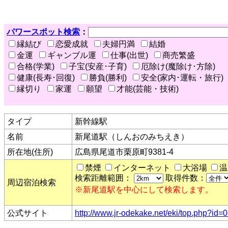
パワースポット検索
：
縁結び
恋愛成就
夫婦円満
結婚
金運
ギャンブル運
仕事(出世)
商売繁盛
合格(学業)
子宝(安産･子育)
厄除け(魔除け･方除)
健康(長寿･回復)
勝負(勝利)
安全(家内･運転・旅行)
縁切り
家運
願望
才能(芸能・技術)
タイプ
新幹線駅
名前
新尾道駅（しんおのみちえき）
所在地(住所)
広島県尾道市栗原町9381-4
禁煙
インターネット
大浴場
温
検索距離範囲：
取得件数：
周辺宿泊検索
※新尾道駅を中心にして検索します。
公式サイト
http://www.jr-odekake.net/eki/top.php?id