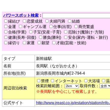
パワースポット検索
：
縁結び
恋愛成就
夫婦円満
結婚
金運
ギャンブル運
仕事(出世)
商売繁盛
合格(学業)
子宝(安産･子育)
厄除け(魔除け･方除)
健康(長寿･回復)
勝負(勝利)
安全(家内･運転・旅行)
縁切り
家運
願望
才能(芸能・技術)
タイプ
新幹線駅
名前
長岡駅（ながおかえき）
所在地(住所)
新潟県長岡市城内町2-794-4
禁煙
インターネット
大浴場
温
検索距離範囲：
取得件数：
周辺宿泊検索
※長岡駅を中心にして検索します。
公式サイト
http://www.jreast.co.jp/estation/station/i