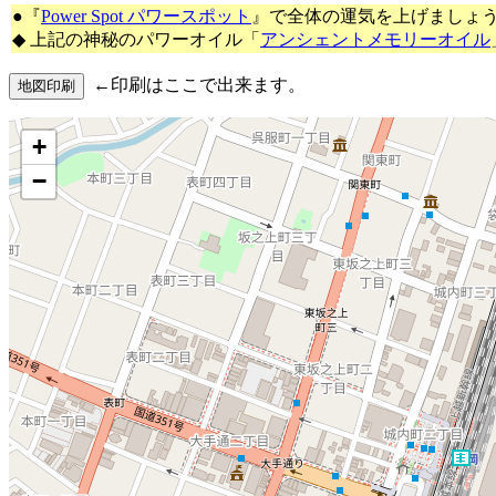
●『
Power Spot パワースポット
』で全体の運気を上げましょ
◆ 上記の神秘のパワーオイル「
アンシェントメモリーオイル
←印刷はここで出来ます。
+
−