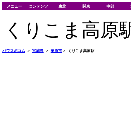
メニュー
コンテンツ
東北
関東
中部
くりこま高原
パワスポコム
>
宮城県
>
栗原市
>
くりこま高原駅