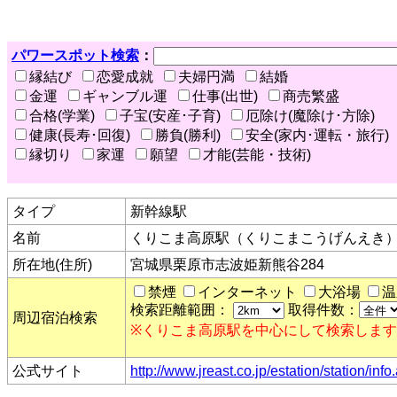
パワースポット検索
：
縁結び
恋愛成就
夫婦円満
結婚
金運
ギャンブル運
仕事(出世)
商売繁盛
合格(学業)
子宝(安産･子育)
厄除け(魔除け･方除)
健康(長寿･回復)
勝負(勝利)
安全(家内･運転・旅行)
縁切り
家運
願望
才能(芸能・技術)
タイプ
新幹線駅
名前
くりこま高原駅（くりこまこうげんえき
所在地(住所)
宮城県栗原市志波姫新熊谷284
禁煙
インターネット
大浴場
温
検索距離範囲：
取得件数：
周辺宿泊検索
※くりこま高原駅を中心にして検索しま
公式サイト
http://www.jreast.co.jp/estation/station/i