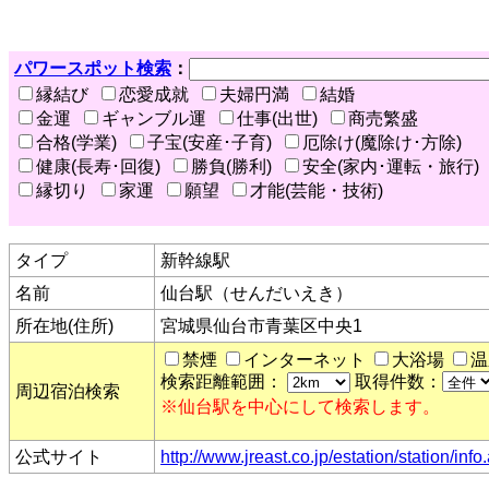
パワースポット検索
：
縁結び
恋愛成就
夫婦円満
結婚
金運
ギャンブル運
仕事(出世)
商売繁盛
合格(学業)
子宝(安産･子育)
厄除け(魔除け･方除)
健康(長寿･回復)
勝負(勝利)
安全(家内･運転・旅行)
縁切り
家運
願望
才能(芸能・技術)
タイプ
新幹線駅
名前
仙台駅（せんだいえき）
所在地(住所)
宮城県仙台市青葉区中央1
禁煙
インターネット
大浴場
温
検索距離範囲：
取得件数：
周辺宿泊検索
※仙台駅を中心にして検索します。
公式サイト
http://www.jreast.co.jp/estation/station/i