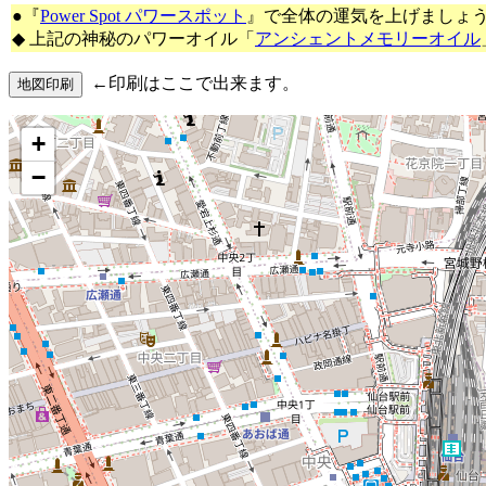
●『
Power Spot パワースポット
』で全体の運気を上げましょ
◆ 上記の神秘のパワーオイル「
アンシェントメモリーオイル
←印刷はここで出来ます。
+
−