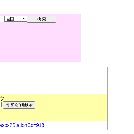
泉
nfo.aspx?StationCd=913