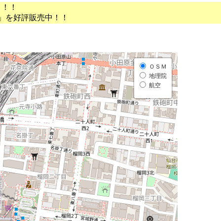
う！！
」を好評販売中！！
ＯＳＭ
地理院
航空