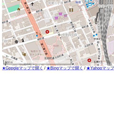
500 m
★Gppgleマップで開く
/
★Bingマップで開く
/
★Yahooマッ