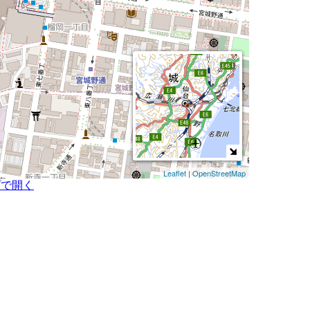
Leaflet
|
OpenStreetMap
プで開く