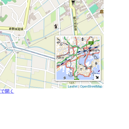
Leaflet
|
OpenStreetMap
プで開く