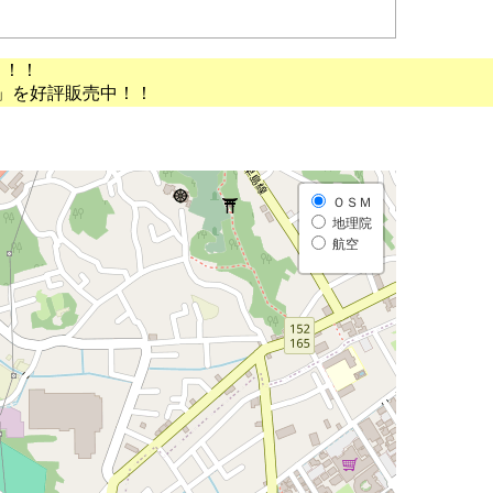
う！！
」を好評販売中！！
ＯＳＭ
地理院
航空