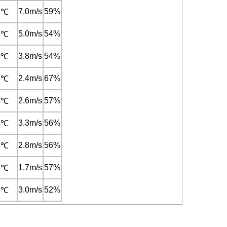
7.0m/s
59%
5℃
5.0m/s
54%
6℃
3.8m/s
54%
6℃
2.4m/s
67%
4℃
2.6m/s
57%
5℃
3.3m/s
56%
5℃
2.8m/s
56%
6℃
1.7m/s
57%
6℃
3.0m/s
52%
6℃