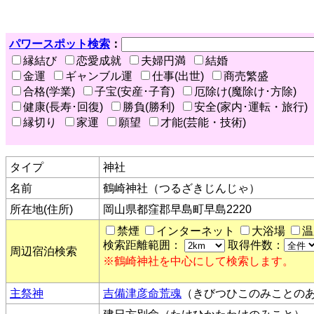
パワースポット検索
：
縁結び
恋愛成就
夫婦円満
結婚
金運
ギャンブル運
仕事(出世)
商売繁盛
合格(学業)
子宝(安産･子育)
厄除け(魔除け･方除)
健康(長寿･回復)
勝負(勝利)
安全(家内･運転・旅行)
縁切り
家運
願望
才能(芸能・技術)
タイプ
神社
名前
鶴崎神社（つるざきじんじゃ）
所在地(住所)
岡山県都窪郡早島町早島2220
禁煙
インターネット
大浴場
温
検索距離範囲：
取得件数：
周辺宿泊検索
※鶴崎神社を中心にして検索します。
主祭神
吉備津彦命荒魂
（きびつひこのみことの