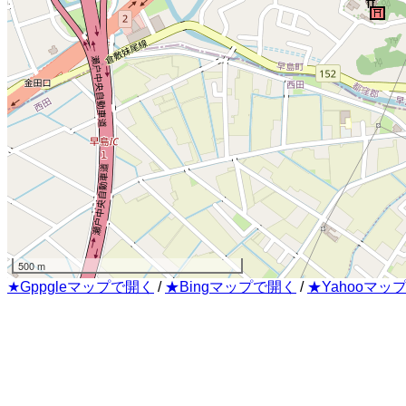
500 m
★Gppgleマップで開く
/
★Bingマップで開く
/
★Yahooマッ