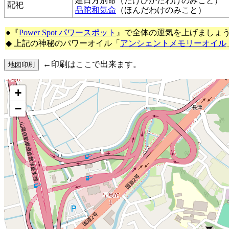
建日方別命（たけひかたわけのみこと）
配祀
品陀和気命
（ほんだわけのみこと）
●『
Power Spot パワースポット
』で全体の運気を上げましょ
◆ 上記の神秘のパワーオイル「
アンシェントメモリーオイル
←印刷はここで出来ます。
+
−