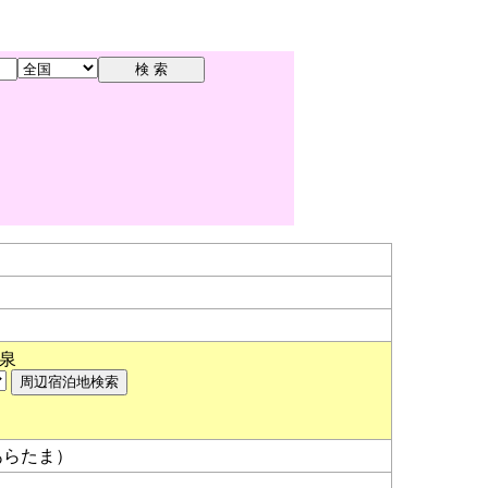
泉
あらたま）