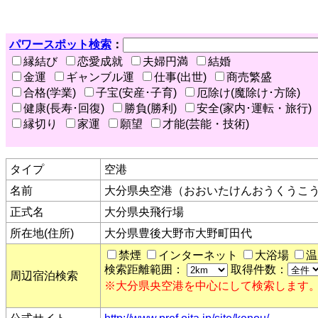
パワースポット検索
：
縁結び
恋愛成就
夫婦円満
結婚
金運
ギャンブル運
仕事(出世)
商売繁盛
合格(学業)
子宝(安産･子育)
厄除け(魔除け･方除)
健康(長寿･回復)
勝負(勝利)
安全(家内･運転・旅行)
縁切り
家運
願望
才能(芸能・技術)
タイプ
空港
名前
大分県央空港（おおいたけんおうくうこ
正式名
大分県央飛行場
所在地(住所)
大分県豊後大野市大野町田代
禁煙
インターネット
大浴場
温
検索距離範囲：
取得件数：
周辺宿泊検索
※大分県央空港を中心にして検索します