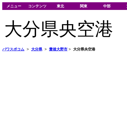
メニュー
コンテンツ
東北
関東
中部
大分県央空港
パワスポコム
>
大分県
>
豊後大野市
>
大分県央空港