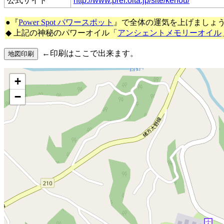
公式サイト
http://www.pref.oita.jp/site/kenou/
●『
Power Spot パワースポット
』で全体の運気を上げましょ
◆ 上記の神秘のパワーオイル「
アンシェントメモリーオイル
←印刷はここで出来ます。
+
−