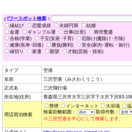
パワースポット検索
：
縁結び
恋愛成就
夫婦円満
結婚
金運
ギャンブル運
仕事(出世)
商売繁盛
合格(学業)
子宝(安産･子育)
厄除け(魔除け･方除)
健康(長寿･回復)
勝負(勝利)
安全(家内･運転・旅行)
縁切り
家運
願望
才能(芸能・技術)
タイプ
空港
名前
三沢空港（みさわくうこう）
正式名
三沢飛行場
所在地(住所)
青森県三沢市大字三沢字下タ沢下沢83-19
禁煙
インターネット
大浴場
温
検索距離範囲：
取得件数：
周辺宿泊検索
※三沢空港を中心にして検索します。