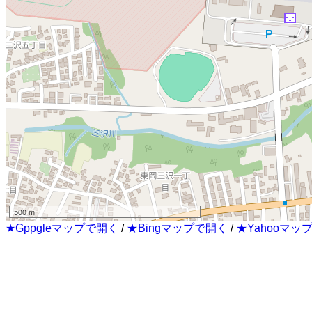
500 m
★Gppgleマップで開く
/
★Bingマップで開く
/
★Yahooマッ