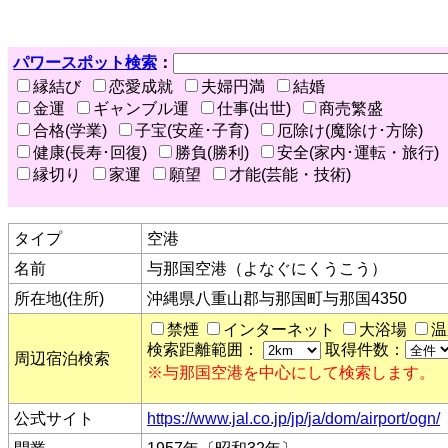
パワースポット検索
：
縁結び
恋愛成就
夫婦円満
結婚
金運
ギャンブル運
仕事(出世)
商売繁盛
合格(学業)
子宝(安産･子育)
厄除け(魔除け･方除)
健康(長寿･回復)
勝負(勝利)
安全(家内･運転・旅行)
縁切り
家運
願望
才能(芸能・技術)
タイプ
空港
名前
与那国空港（よなぐにくうこう）
所在地(住所)
沖縄県八重山郡与那国町与那国4350
禁煙
インターネット
大浴場
温
検索距離範囲：
取得件数：
周辺宿泊検索
※与那国空港を中心にして検索します。
公式サイト
https://www.jal.co.jp/jp/ja/dom/airport/ogn/