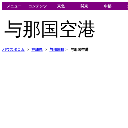
メニュー
コンテンツ
東北
関東
中部
与那国空港
パワスポコム
>
沖縄県
>
与那国町
>
与那国空港