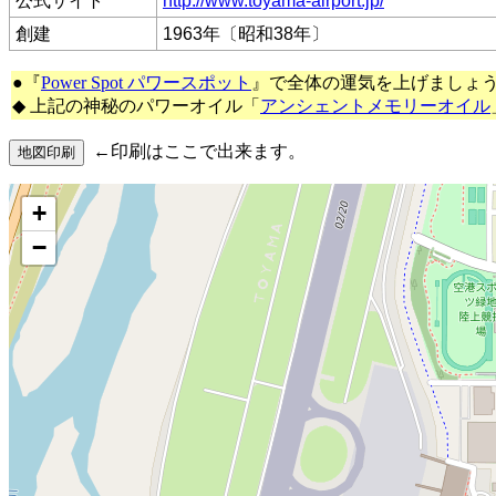
公式サイト
http://www.toyama-airport.jp/
創建
1963年〔昭和38年〕
●『
Power Spot パワースポット
』で全体の運気を上げましょ
◆ 上記の神秘のパワーオイル「
アンシェントメモリーオイル
←印刷はここで出来ます。
+
−