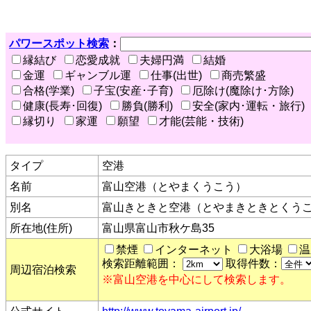
パワースポット検索
：
縁結び
恋愛成就
夫婦円満
結婚
金運
ギャンブル運
仕事(出世)
商売繁盛
合格(学業)
子宝(安産･子育)
厄除け(魔除け･方除)
健康(長寿･回復)
勝負(勝利)
安全(家内･運転・旅行)
縁切り
家運
願望
才能(芸能・技術)
タイプ
空港
名前
富山空港（とやまくうこう）
別名
富山きときと空港（とやまきときとくう
所在地(住所)
富山県富山市秋ケ島35
禁煙
インターネット
大浴場
温
検索距離範囲：
取得件数：
周辺宿泊検索
※富山空港を中心にして検索します。