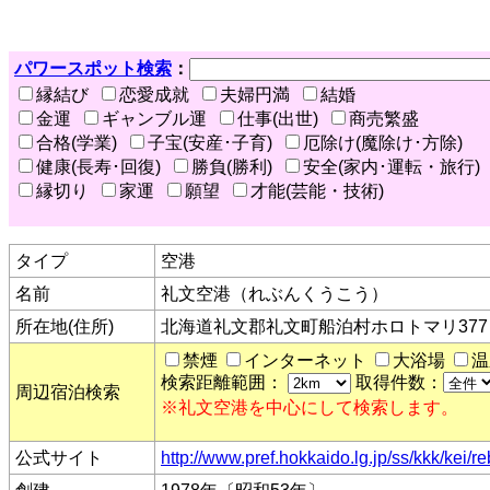
パワースポット検索
：
縁結び
恋愛成就
夫婦円満
結婚
金運
ギャンブル運
仕事(出世)
商売繁盛
合格(学業)
子宝(安産･子育)
厄除け(魔除け･方除)
健康(長寿･回復)
勝負(勝利)
安全(家内･運転・旅行)
縁切り
家運
願望
才能(芸能・技術)
タイプ
空港
名前
礼文空港（れぶんくうこう）
所在地(住所)
北海道礼文郡礼文町船泊村ホロトマリ377
禁煙
インターネット
大浴場
温
検索距離範囲：
取得件数：
周辺宿泊検索
※礼文空港を中心にして検索します。
公式サイト
http://www.pref.hokkaido.lg.jp/ss/kkk/kei/r