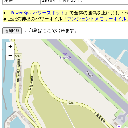
創建
1978年〔昭和53年〕
●『
Power Spot パワースポット
』で全体の運気を上げましょ
◆ 上記の神秘のパワーオイル「
アンシェントメモリーオイル
←印刷はここで出来ます。
+
−