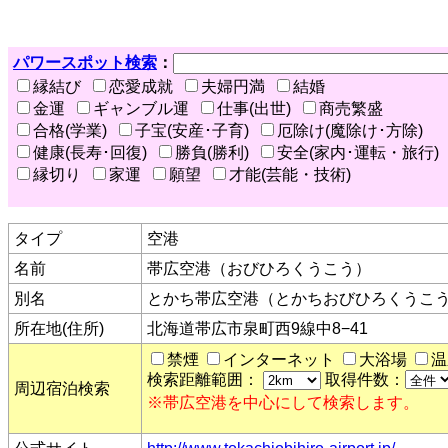
パワースポット検索
：
縁結び
恋愛成就
夫婦円満
結婚
金運
ギャンブル運
仕事(出世)
商売繁盛
合格(学業)
子宝(安産･子育)
厄除け(魔除け･方除)
健康(長寿･回復)
勝負(勝利)
安全(家内･運転・旅行)
縁切り
家運
願望
才能(芸能・技術)
タイプ
空港
名前
帯広空港（おびひろくうこう）
別名
とかち帯広空港（とかちおびひろくうこ
所在地(住所)
北海道帯広市泉町西9線中8−41
禁煙
インターネット
大浴場
温
検索距離範囲：
取得件数：
周辺宿泊検索
※帯広空港を中心にして検索します。