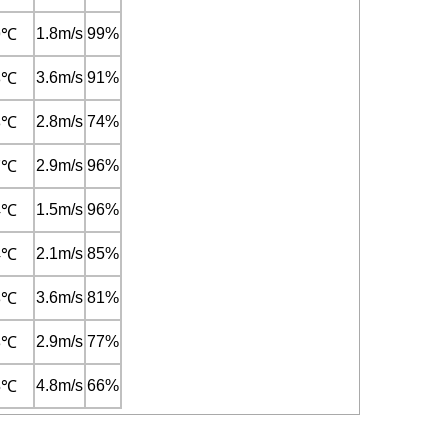
1.8m/s
99%
9℃
3.6m/s
91%
8℃
2.8m/s
74%
8℃
2.9m/s
96%
7℃
1.5m/s
96%
4℃
2.1m/s
85%
4℃
3.6m/s
81%
3℃
2.9m/s
77%
3℃
4.8m/s
66%
5℃