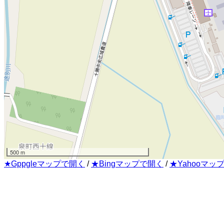
500 m
★Gppgleマップで開く
/
★Bingマップで開く
/
★Yahooマッ