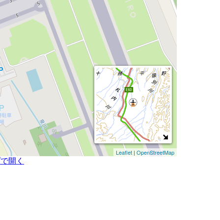
Leaflet
|
OpenStreetMap
プで開く