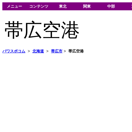
メニュー
コンテンツ
東北
関東
中部
帯広空港
パワスポコム
>
北海道
>
帯広市
>
帯広空港