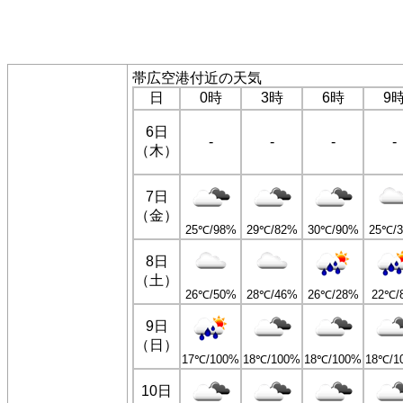
帯広空港付近の天気
日
0時
3時
6時
9
6日
-
-
-
-
（木）
7日
（金）
25℃/98%
29℃/82%
30℃/90%
25℃/
8日
（土）
26℃/50%
28℃/46%
26℃/28%
22℃/
9日
（日）
17℃/100%
18℃/100%
18℃/100%
18℃/1
10日