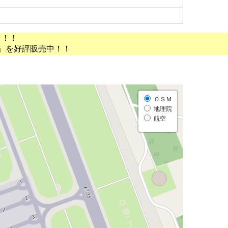
う！！
」を好評販売中！！
ＯＳＭ
地理院
航空