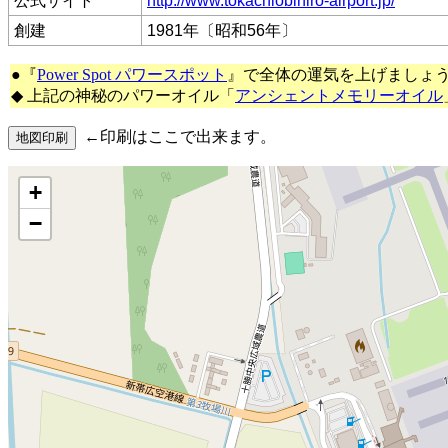
公式サイト
http://www.tokachiobihiro-airport.jp/
創建
1981年〔昭和56年〕
●『
Power Spot パワースポット
』で全体の運気を上げましょ
◆ 上記の神秘のパワーオイル「
アンシェントメモリーオイル
←印刷はここで出来ます。
+
−