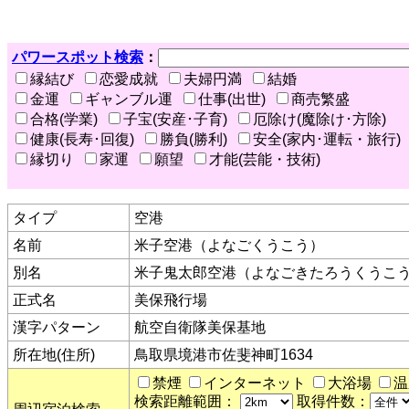
パワースポット検索
：
縁結び
恋愛成就
夫婦円満
結婚
金運
ギャンブル運
仕事(出世)
商売繁盛
合格(学業)
子宝(安産･子育)
厄除け(魔除け･方除)
健康(長寿･回復)
勝負(勝利)
安全(家内･運転・旅行)
縁切り
家運
願望
才能(芸能・技術)
タイプ
空港
名前
米子空港（よなごくうこう）
別名
米子鬼太郎空港（よなごきたろうくうこ
正式名
美保飛行場
漢字パターン
航空自衛隊美保基地
所在地(住所)
鳥取県境港市佐斐神町1634
禁煙
インターネット
大浴場
温
検索距離範囲：
取得件数：