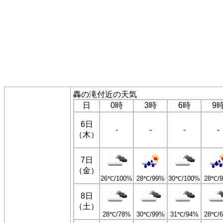
轟の滝付近の天気
日
0時
3時
6時
9
6日
-
-
-
-
（木）
7日
（金）
26℃/100%
28℃/99%
30℃/100%
28℃/
8日
（土）
28℃/78%
30℃/99%
31℃/94%
28℃/