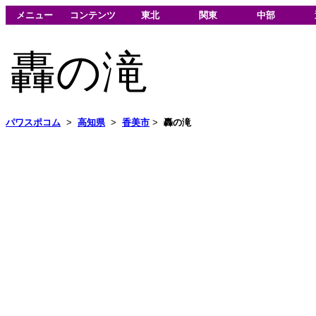
メニュー
コンテンツ
東北
関東
中部
轟の滝
パワスポコム
>
高知県
>
香美市
>
轟の滝