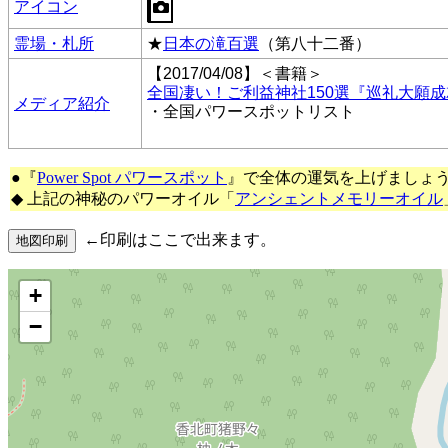
アイコン
霊場・札所
★
日本の滝百選
（第八十二番）
【2017/04/08】＜書籍＞
全国凄い！ご利益神社150選『巡礼大願
メディア紹介
・全国パワースポットリスト
●『
Power Spot パワースポット
』で全体の運気を上げましょ
◆ 上記の神秘のパワーオイル「
アンシェントメモリーオイル
←印刷はここで出来ます。
+
−