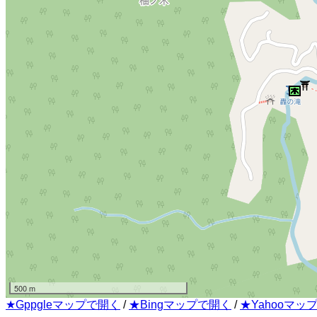
500 m
★Gppgleマップで開く
/
★Bingマップで開く
/
★Yahooマッ