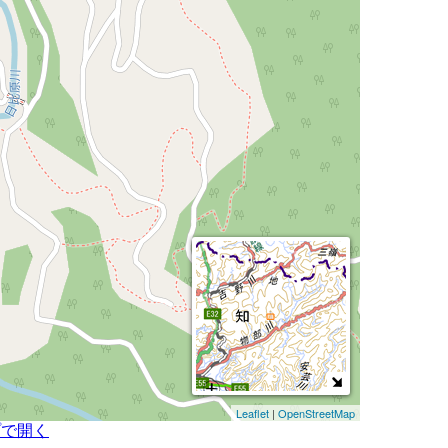
Leaflet
|
OpenStreetMap
プで開く