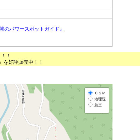
成就のパワースポットガイド』
う！！
」を好評販売中！！
ＯＳＭ
地理院
航空