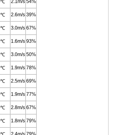
2.1m/s
54%
0℃
2.6m/s
39%
7℃
3.0m/s
67%
9℃
1.6m/s
93%
8℃
3.0m/s
50%
8℃
1.9m/s
78%
9℃
2.5m/s
69%
0℃
1.9m/s
77%
0℃
2.8m/s
67%
0℃
1.8m/s
79%
0℃
2.4m/s
79%
0℃