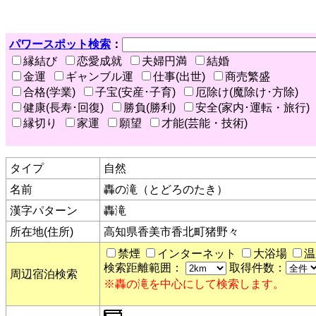
パワースポット検索
：
縁結び
恋愛成就
夫婦円満
結婚
金運
ギャンブル運
仕事(出世)
商売繁盛
合格(学業)
子宝(安産･子育)
厄除け(魔除け･方除)
健康(長寿･回復)
勝負(勝利)
安全(家内･運転・旅行)
縁切り
家運
願望
才能(芸能・技術)
タイプ
自然
名前
轟の滝（とどろのたき）
漢字パターン
轟滝
所在地(住所)
高知県香美市香北町猪野々
禁煙
インターネット
大浴場
温
検索距離範囲：
取得件数：
周辺宿泊検索
※轟の滝を中心にして検索します。