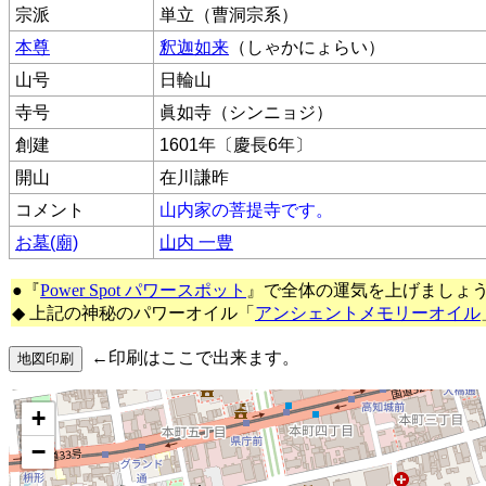
宗派
単立（曹洞宗系）
本尊
釈迦如来
（しゃかにょらい）
山号
日輪山
寺号
眞如寺（シンニョジ）
創建
1601年〔慶長6年〕
開山
在川謙昨
コメント
山内家の菩提寺です。
お墓(廟)
山内 一豊
●『
Power Spot パワースポット
』で全体の運気を上げましょ
◆ 上記の神秘のパワーオイル「
アンシェントメモリーオイル
←印刷はここで出来ます。
+
−