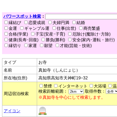
パワースポット検索
：
縁結び
恋愛成就
夫婦円満
結婚
金運
ギャンブル運
仕事(出世)
商売繁盛
合格(学業)
子宝(安産･子育)
厄除け(魔除け･方除)
健康(長寿･回復)
勝負(勝利)
安全(家内･運転・旅行)
縁切り
家運
願望
才能(芸能・技術)
タイプ
お寺
名前
真如寺（しんにょじ）
所在地(住所)
高知県高知市天神町19−32
禁煙
インターネット
大浴場
温
検索距離範囲：
取得件数：
周辺宿泊検索
※真如寺を中心にして検索します。
アイコン