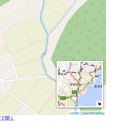
Leaflet
|
OpenStreetMap
プで開く