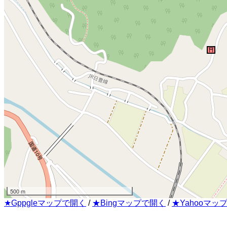
500 m
★Gppgleマップで開く
/
★Bingマップで開く
/
★Yahooマッ