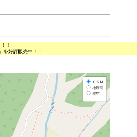
）
う！！
」を好評販売中！！
ＯＳＭ
地理院
航空