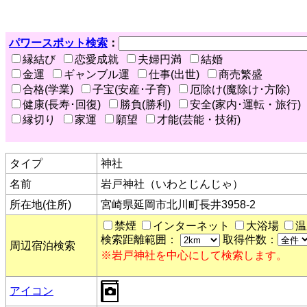
パワースポット検索
：
縁結び
恋愛成就
夫婦円満
結婚
金運
ギャンブル運
仕事(出世)
商売繁盛
合格(学業)
子宝(安産･子育)
厄除け(魔除け･方除)
健康(長寿･回復)
勝負(勝利)
安全(家内･運転・旅行)
縁切り
家運
願望
才能(芸能・技術)
タイプ
神社
名前
岩戸神社（いわとじんじゃ）
所在地(住所)
宮崎県延岡市北川町長井3958-2
禁煙
インターネット
大浴場
温
検索距離範囲：
取得件数：
周辺宿泊検索
※岩戸神社を中心にして検索します。
アイコン