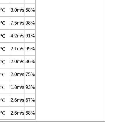
3.0m/s
68%
2℃
7.5m/s
98%
3℃
4.2m/s
91%
2℃
2.1m/s
95%
2℃
2.0m/s
86%
2℃
2.0m/s
75%
2℃
1.8m/s
93%
3℃
2.6m/s
67%
2℃
2.6m/s
68%
2℃