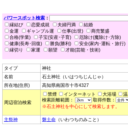
パワースポット検索
：
縁結び
恋愛成就
夫婦円満
結婚
金運
ギャンブル運
仕事(出世)
商売繁盛
合格(学業)
子宝(安産･子育)
厄除け(魔除け･方除)
健康(長寿･回復)
勝負(勝利)
安全(家内･運転・旅行)
縁切り
家運
願望
才能(芸能・技術)
タイプ
神社
名前
石土神社（いはつちじんじゃ）
所在地(住所)
高知県南国市十市4327
禁煙
インターネット
大浴場
温
検索距離範囲：
取得件数：
周辺宿泊検索
※石土神社を中心にして検索します。
主祭神
磐土命
（いわつちのみこと）