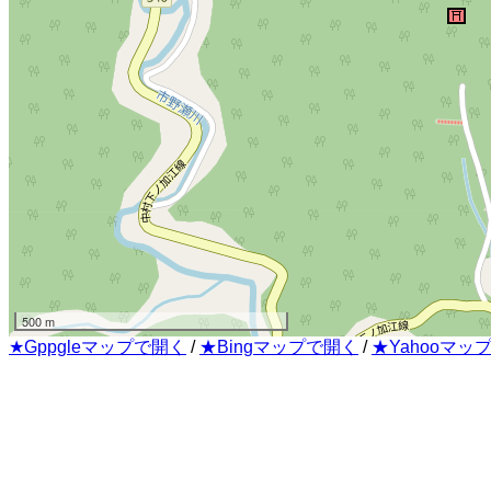
500 m
★Gppgleマップで開く
/
★Bingマップで開く
/
★Yahooマッ