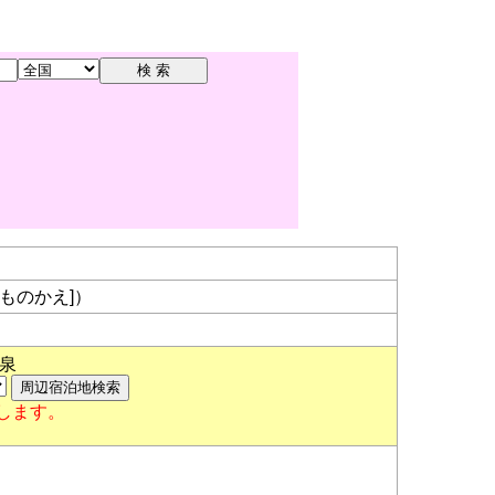
ものかえ]）
泉
します。