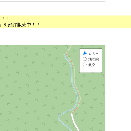
う！！
」を好評販売中！！
ＯＳＭ
地理院
航空