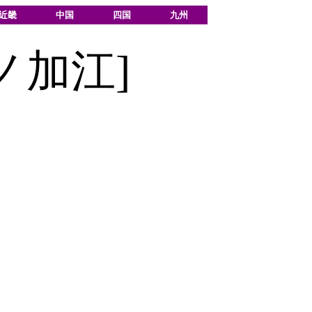
近畿
中国
四国
九州
ノ加江]