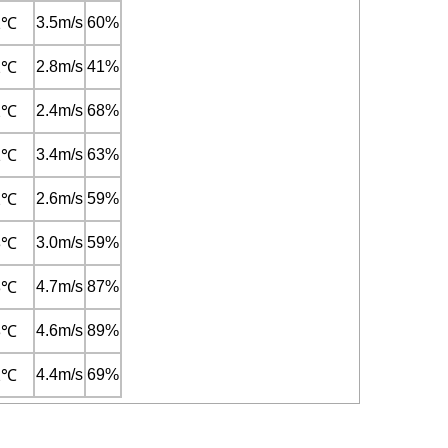
3.5m/s
60%
1℃
2.8m/s
41%
2℃
2.4m/s
68%
2℃
3.4m/s
63%
1℃
2.6m/s
59%
2℃
3.0m/s
59%
3℃
4.7m/s
87%
3℃
4.6m/s
89%
3℃
4.4m/s
69%
2℃