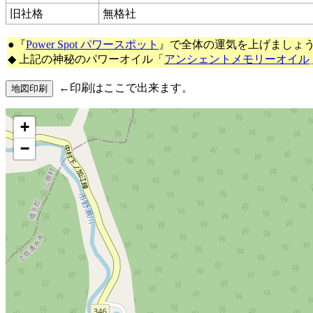
旧社格
無格社
●『
Power Spot パワースポット
』で全体の運気を上げましょ
◆ 上記の神秘のパワーオイル「
アンシェントメモリーオイル
←印刷はここで出来ます。
+
−