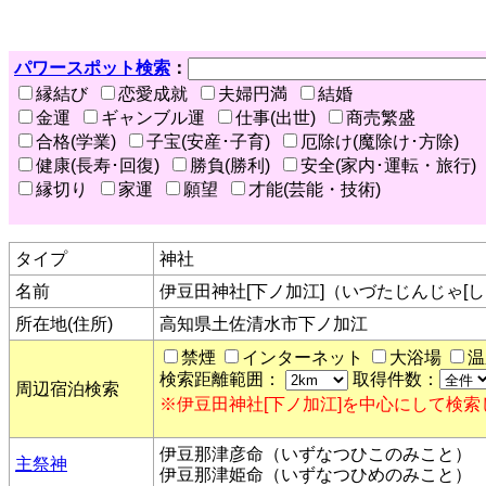
パワースポット検索
：
縁結び
恋愛成就
夫婦円満
結婚
金運
ギャンブル運
仕事(出世)
商売繁盛
合格(学業)
子宝(安産･子育)
厄除け(魔除け･方除)
健康(長寿･回復)
勝負(勝利)
安全(家内･運転・旅行)
縁切り
家運
願望
才能(芸能・技術)
タイプ
神社
名前
伊豆田神社[下ノ加江]（いづたじんじゃ[し
所在地(住所)
高知県土佐清水市下ノ加江
禁煙
インターネット
大浴場
温
検索距離範囲：
取得件数：
周辺宿泊検索
※伊豆田神社[下ノ加江]を中心にして検索
伊豆那津彦命（いずなつひこのみこと）
主祭神
伊豆那津姫命（いずなつひめのみこと）