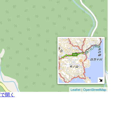
Leaflet
|
OpenStreetMap
プで開く