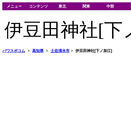
メニュー
コンテンツ
東北
関東
中部
伊豆田神社[下
パワスポコム
>
高知県
>
土佐清水市
>
伊豆田神社[下ノ加江]