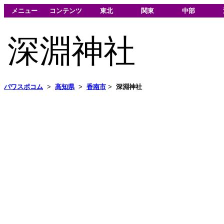
メニュー
コンテンツ
東北
関東
中部
深淵神社
パワスポコム
>
高知県
>
香南市
>
深淵神社