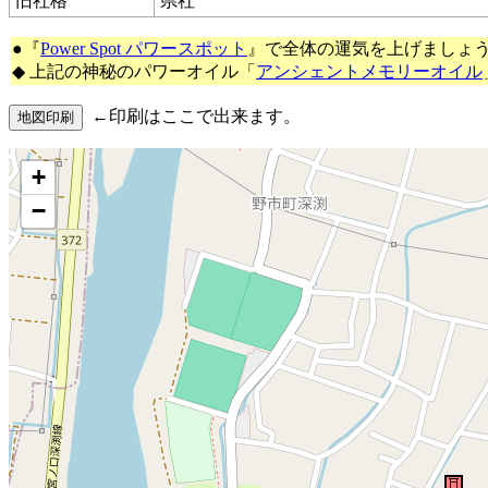
旧社格
県社
●『
Power Spot パワースポット
』で全体の運気を上げましょ
◆ 上記の神秘のパワーオイル「
アンシェントメモリーオイル
←印刷はここで出来ます。
+
−