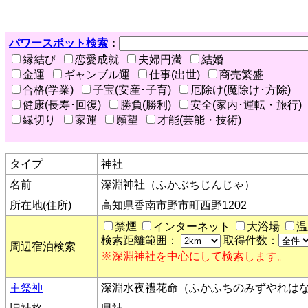
パワースポット検索
：
縁結び
恋愛成就
夫婦円満
結婚
金運
ギャンブル運
仕事(出世)
商売繁盛
合格(学業)
子宝(安産･子育)
厄除け(魔除け･方除)
健康(長寿･回復)
勝負(勝利)
安全(家内･運転・旅行)
縁切り
家運
願望
才能(芸能・技術)
タイプ
神社
名前
深淵神社（ふかぶちじんじゃ）
所在地(住所)
高知県香南市野市町西野1202
禁煙
インターネット
大浴場
温
検索距離範囲：
取得件数：
周辺宿泊検索
※深淵神社を中心にして検索します。
主祭神
深淵水夜禮花命（ふかふちのみずやれは