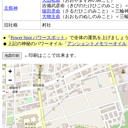
大山祇命
（おおやまずみのみこと）
吉備武彦命（きびのたけひこのみこと）
主祭神
猿田彦命
（さるだひこのみこと）＜三輪
大物主命
（おおものぬしのみこと）＜三
旧社格
村社
●『
Power Spot パワースポット
』で全体の運気を上げましょ
◆ 上記の神秘のパワーオイル「
アンシェントメモリーオイル
←印刷はここで出来ます。
+
−