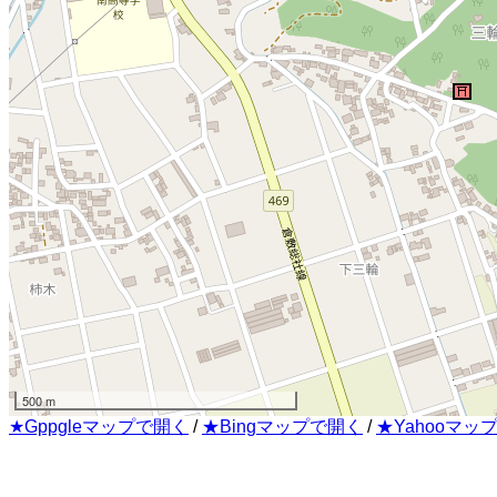
500 m
★Gppgleマップで開く
/
★Bingマップで開く
/
★Yahooマッ