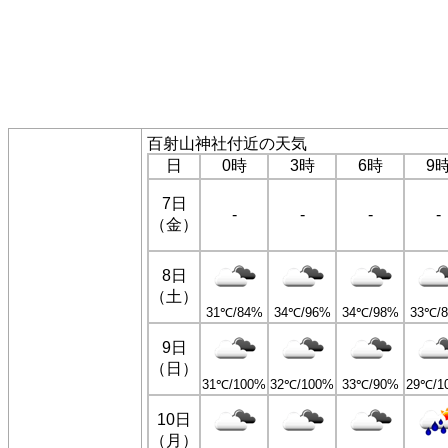
百射山神社付近の天気
日
0時
3時
6時
9
7日
-
-
-
-
（金）
8日
（土）
31℃/84%
34℃/96%
34℃/98%
33℃/
9日
（日）
31℃/100%
32℃/100%
33℃/90%
29℃/1
10日
（月）