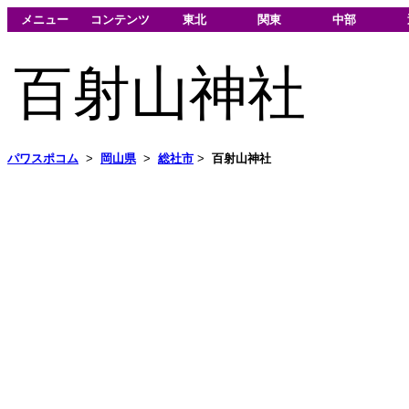
メニュー
コンテンツ
東北
関東
中部
百射山神社
パワスポコム
>
岡山県
>
総社市
>
百射山神社