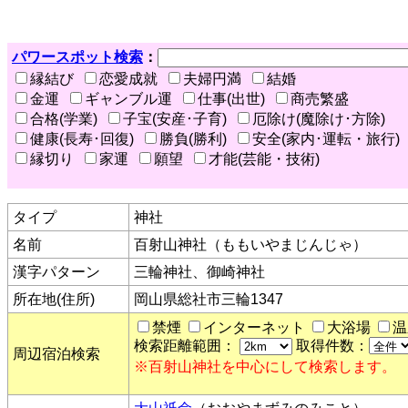
パワースポット検索
：
縁結び
恋愛成就
夫婦円満
結婚
金運
ギャンブル運
仕事(出世)
商売繁盛
合格(学業)
子宝(安産･子育)
厄除け(魔除け･方除)
健康(長寿･回復)
勝負(勝利)
安全(家内･運転・旅行)
縁切り
家運
願望
才能(芸能・技術)
タイプ
神社
名前
百射山神社（ももいやまじんじゃ）
漢字パターン
三輪神社、御崎神社
所在地(住所)
岡山県総社市三輪1347
禁煙
インターネット
大浴場
温
検索距離範囲：
取得件数：
周辺宿泊検索
※百射山神社を中心にして検索します。