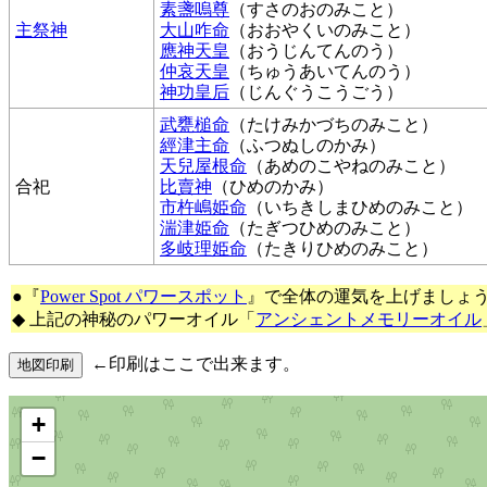
素盞嗚尊
（すさのおのみこと）
主祭神
大山咋命
（おおやくいのみこと）
應神天皇
（おうじんてんのう）
仲哀天皇
（ちゅうあいてんのう）
神功皇后
（じんぐうこうごう）
武甕槌命
（たけみかづちのみこと）
經津主命
（ふつぬしのかみ）
天兒屋根命
（あめのこやねのみこと）
合祀
比賣神
（ひめのかみ）
市杵嶋姫命
（いちきしまひめのみこと）
湍津姫命
（たぎつひめのみこと）
多岐理姫命
（たきりひめのみこと）
●『
Power Spot パワースポット
』で全体の運気を上げましょ
◆ 上記の神秘のパワーオイル「
アンシェントメモリーオイル
←印刷はここで出来ます。
+
−