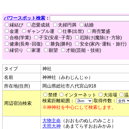
パワースポット検索
：
縁結び
恋愛成就
夫婦円満
結婚
金運
ギャンブル運
仕事(出世)
商売繁盛
合格(学業)
子宝(安産･子育)
厄除け(魔除け･方除)
健康(長寿･回復)
勝負(勝利)
安全(家内･運転・旅行)
縁切り
家運
願望
才能(芸能・技術)
タイプ
神社
名前
神神社（みわじんじゃ）
所在地(住所)
岡山県総社市八代宮山918
禁煙
インターネット
大浴場
温
検索距離範囲：
取得件数：
周辺宿泊検索
※神神社を中心にして検索します。
大物主命
（おおものぬしのみこと）
天照大神
（あまてらすおおみかみ）