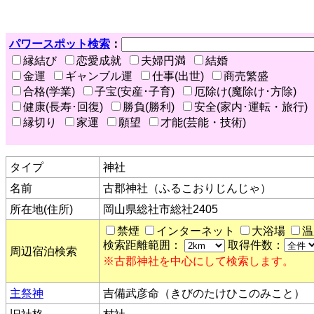
パワースポット検索
：
縁結び
恋愛成就
夫婦円満
結婚
金運
ギャンブル運
仕事(出世)
商売繁盛
合格(学業)
子宝(安産･子育)
厄除け(魔除け･方除)
健康(長寿･回復)
勝負(勝利)
安全(家内･運転・旅行)
縁切り
家運
願望
才能(芸能・技術)
タイプ
神社
名前
古郡神社（ふるこおりじんじゃ）
所在地(住所)
岡山県総社市総社2405
禁煙
インターネット
大浴場
温
検索距離範囲：
取得件数：
周辺宿泊検索
※古郡神社を中心にして検索します。
主祭神
吉備武彦命（きびのたけひこのみこと）