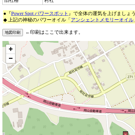
旧社格
村社
●『
Power Spot パワースポット
』で全体の運気を上げましょ
◆ 上記の神秘のパワーオイル「
アンシェントメモリーオイル
←印刷はここで出来ます。
+
−