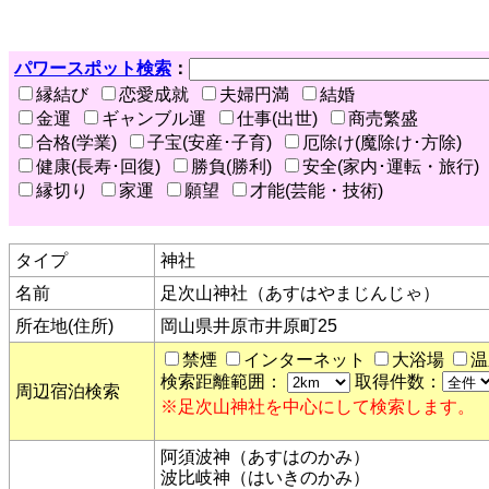
パワースポット検索
：
縁結び
恋愛成就
夫婦円満
結婚
金運
ギャンブル運
仕事(出世)
商売繁盛
合格(学業)
子宝(安産･子育)
厄除け(魔除け･方除)
健康(長寿･回復)
勝負(勝利)
安全(家内･運転・旅行)
縁切り
家運
願望
才能(芸能・技術)
タイプ
神社
名前
足次山神社（あすはやまじんじゃ）
所在地(住所)
岡山県井原市井原町25
禁煙
インターネット
大浴場
温
検索距離範囲：
取得件数：
周辺宿泊検索
※足次山神社を中心にして検索します。
阿須波神（あすはのかみ）
波比岐神（はいきのかみ）