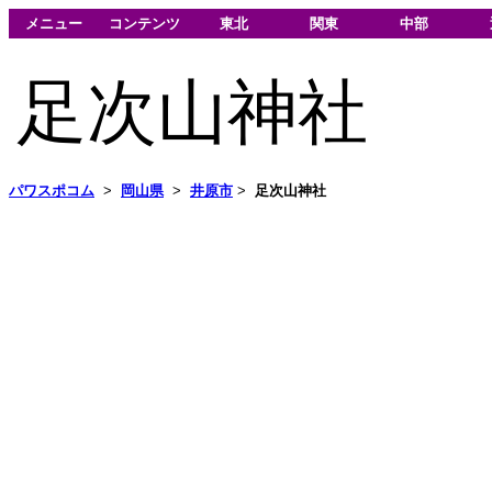
メニュー
コンテンツ
東北
関東
中部
足次山神社
パワスポコム
>
岡山県
>
井原市
>
足次山神社