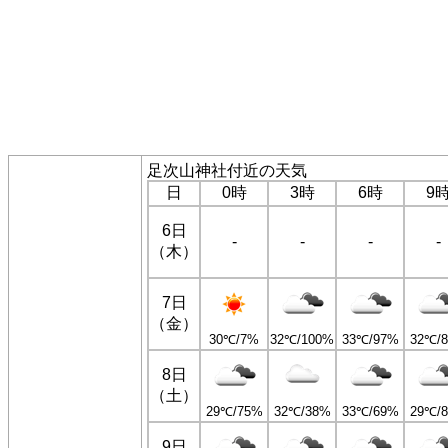
足次山神社付近の天気
日
0時
3時
6時
9
6日
-
-
-
-
（木）
7日
（金）
30℃/7%
32℃/100%
33℃/97%
32℃/
8日
（土）
29℃/75%
32℃/38%
33℃/69%
29℃/
9日