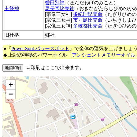
誉田別神
（ほんだわけのみこと）
主祭神
息長帯比売神
（おきながたらしひめのか
[宗像三女神]
多紀理毘売命
（たぎりひめの
[宗像三女神]
市寸島比売命
（いちきしまひ
[宗像三女神]
多岐都比売命
（たぎつひめの
旧社格
郷社
●『
Power Spot パワースポット
』で全体の運気を上げましょ
◆ 上記の神秘のパワーオイル「
アンシェントメモリーオイル
←印刷はここで出来ます。
+
−