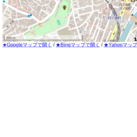
500 m
★Gppgleマップで開く
/
★Bingマップで開く
/
★Yahooマッ