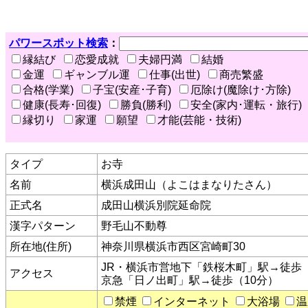
パワースポット検索
：
縁結び
恋愛成就
夫婦円満
結婚
金運
ギャンブル運
仕事(出世)
商売繁盛
合格(学業)
子宝(安産･子育)
厄除け(魔除け･方除)
健康(長寿･回復)
勝負(勝利)
安全(家内･運転・旅行)
縁切り
家運
願望
才能(芸能・技術)
タイプ
お寺
名前
横浜成田山（よこはまなりたさん）
正式名
成田山横浜別院延命院
漢字パターン
野毛山不動尊
所在地(住所)
神奈川県横浜市西区宮崎町30
JR・横浜市営地下「鉄桜木町」駅→徒歩（
アクセス
京急「日ノ出町」駅→徒歩（10分）
禁煙
インターネット
大浴場
温