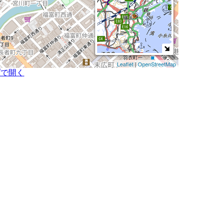
Leaflet
|
OpenStreetMap
プで開く