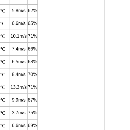
5.8m/s
62%
6℃
6.6m/s
65%
4℃
10.1m/s
71%
3℃
7.4m/s
66%
5℃
6.5m/s
68%
4℃
8.4m/s
70%
4℃
13.3m/s
71%
2℃
9.9m/s
87%
2℃
3.7m/s
75%
4℃
6.6m/s
69%
5℃