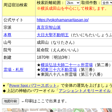
検索距離範囲：
取得件数：
周辺宿泊検索
※横浜成田山を中心にして検索します。
公式サイト
https://yokohamanaritasan.jp/
宗派
真言宗智山派
本尊
大日大聖不動明王
（だいにちたいしょう
山号
成田山（なりたさん）
院号
延命院（えんめいいん）
創建
1870年〔明治3年〕
★
横浜弘法大師二十一ヶ所霊場
（第二番
霊場・札所
★
関東三十六不動霊場
（第三番）
★東国八十八ヵ所霊場（第三十八番）
●『
Power Spot パワースポット
』で全体の運気を上げましょ
◆ 上記の神秘のパワーオイル「
アンシェントメモリーオイル
←印刷はここで出来ます。