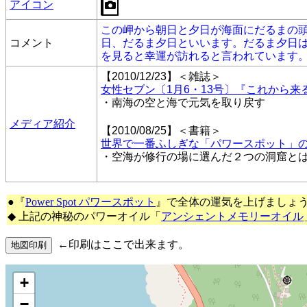
アイコン
この岬から朝日と夕日が海面にだるまの
コメント
日、だるま夕日といいます。だるま夕日
を見ると幸運が訪れると言われています
【2010/12/23】＜雑誌＞
女性セブン〔1月6・13号〕『これから来
・南海の空と海で元気を取り戻す
メディア紹介
【2010/08/25】＜書籍＞
世界で一番ふしぎな「パワースポット」
・空海が修行の場に選んだ２つの洞窟と
●『
Power Spot パワースポット
』で全体の運気を上げましょ
◆ 上記の神秘のパワーオイル「
アンシェントメモリーオイル
←印刷はここで出来ます。
+
−