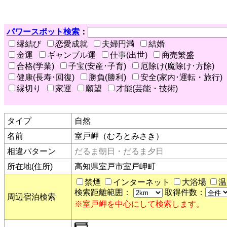
パワースポット検索
：
縁結び
恋愛成就
夫婦円満
結婚
金運
ギャンブル運
仕事(出世)
商売繁盛
合格(学業)
子宝(安産･子育)
厄除け(魔除け･方除)
健康(長寿･回復)
勝負(勝利)
安全(家内･運転・旅行)
縁切り
家運
願望
才能(芸能・技術)
タイプ
自然
名前
室戸岬（むろとみさき）
相違パターン
だるま朝日・だるま夕日
所在地(住所)
高知県室戸市室戸岬町
禁煙
インターネット
大浴場
温
検索距離範囲：
取得件数：
周辺宿泊検索
※室戸岬を中心にして検索します。