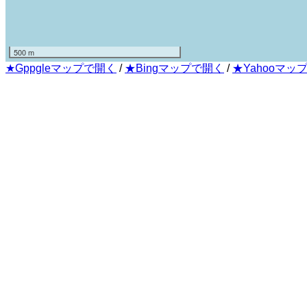
500 m
★Gppgleマップで開く
/
★Bingマップで開く
/
★Yahooマッ