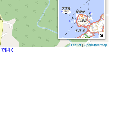
Leaflet
|
OpenStreetMap
プで開く