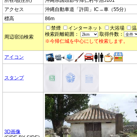
所在地(住所)
沖縄県国頭郡今帰仁村今泊5101
アクセス
沖縄自動車道「許田」IC→車（55分）
標高
86m
禁煙
インターネット
大浴場
温
検索距離範囲：
取得件数：
周辺宿泊検索
※今帰仁城を中心にして検索します。
アイコン
スタンプ
3D画像