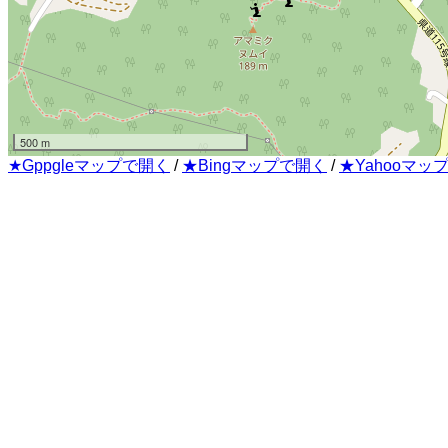
500 m
★Gppgleマップで開く
/
★Bingマップで開く
/
★Yahooマッ