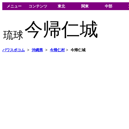
メニュー
コンテンツ
東北
関東
中部
今帰仁城
琉球
パワスポコム
>
沖縄県
>
今帰仁村
>
今帰仁城