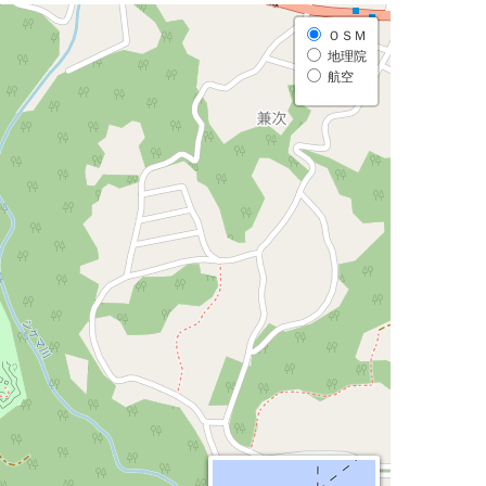
ＯＳＭ
地理院
航空