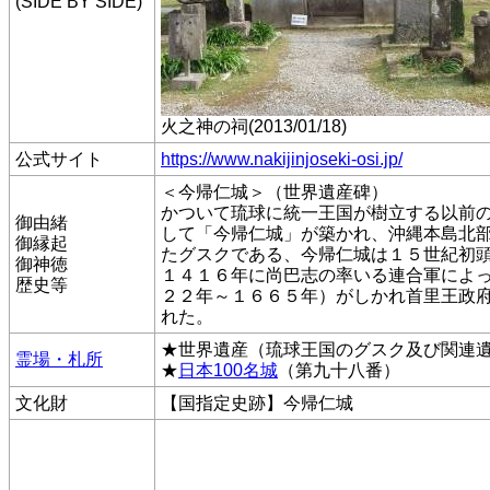
(SIDE BY SIDE)
火之神の祠(2013/01/18)
公式サイト
https://www.nakijinjoseki-osi.jp/
＜今帰仁城＞（世界遺産碑）
かついて琉球に統一王国が樹立する以前
御由緒
して「今帰仁城」が築かれ、沖縄本島北
御縁起
たグスクである、今帰仁城は１５世紀初
御神徳
１４１６年に尚巴志の率いる連合軍によ
歴史等
２２年～１６６５年）がしかれ首里王政
れた。
★世界遺産（琉球王国のグスク及び関連
霊場・札所
★
日本100名城
（第九十八番）
文化財
【国指定史跡】今帰仁城