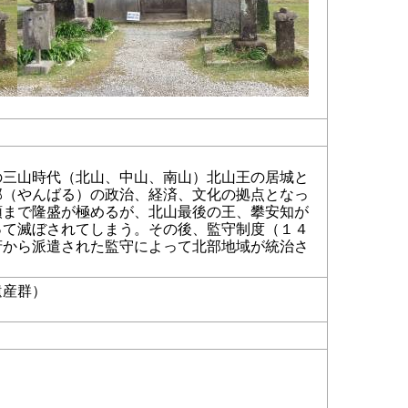
の三山時代（北山、中山、南山）北山王の居城と
部（やんばる）の政治、経済、文化の拠点となっ
頭まで隆盛が極めるが、北山最後の王、攀安知が
って滅ぼされてしまう。その後、監守制度（１４
府から派遣された監守によって北部地域が統治さ
遺産群）