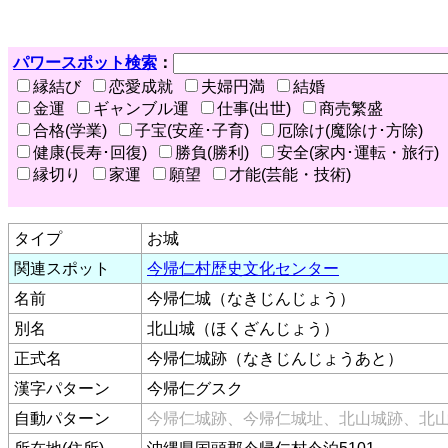
パワースポット検索
：
縁結び
恋愛成就
夫婦円満
結婚
金運
ギャンブル運
仕事(出世)
商売繁盛
合格(学業)
子宝(安産･子育)
厄除け(魔除け･方除)
健康(長寿･回復)
勝負(勝利)
安全(家内･運転・旅行)
縁切り
家運
願望
才能(芸能・技術)
タイプ
お城
関連スポット
今帰仁村歴史文化センター
名前
今帰仁城（なきじんじょう）
別名
北山城（ほくざんじょう）
正式名
今帰仁城跡（なきじんじょうあと）
漢字パターン
今帰仁グスク
自動パターン
今帰仁城跡、今帰仁城址、北山城跡、北