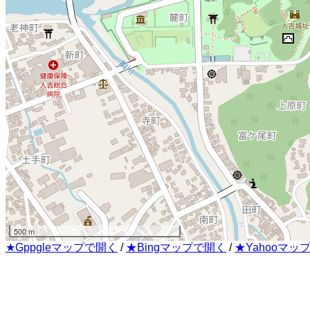
500 m
★Gppgleマップで開く
/
★Bingマップで開く
/
★Yahooマッ