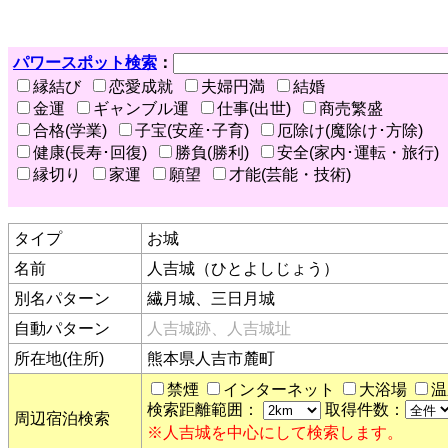
パワースポット検索
：
縁結び
恋愛成就
夫婦円満
結婚
金運
ギャンブル運
仕事(出世)
商売繁盛
合格(学業)
子宝(安産･子育)
厄除け(魔除け･方除)
健康(長寿･回復)
勝負(勝利)
安全(家内･運転・旅行)
縁切り
家運
願望
才能(芸能・技術)
タイプ
お城
名前
人吉城（ひとよしじょう）
別名パターン
繊月城、三日月城
自動パターン
人吉城跡、人吉城址
所在地(住所)
熊本県人吉市麓町
禁煙
インターネット
大浴場
温
検索距離範囲：
取得件数：
周辺宿泊検索
※人吉城を中心にして検索します。