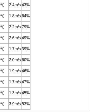
2.4m/s
43%
1℃
1.8m/s
64%
1℃
2.2m/s
79%
2℃
2.6m/s
49%
2℃
1.7m/s
39%
1℃
2.0m/s
60%
3℃
1.9m/s
46%
2℃
1.7m/s
47%
1℃
1.3m/s
45%
2℃
3.9m/s
53%
1℃