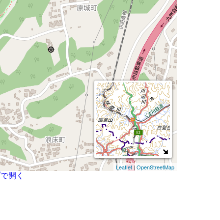
Leaflet
|
OpenStreetMap
プで開く