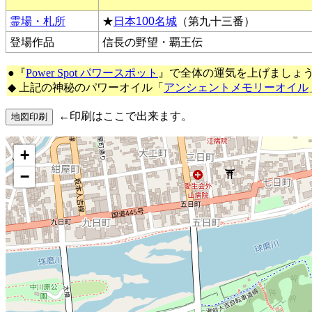
霊場・札所
★
日本100名城
（第九十三番）
登場作品
信長の野望・覇王伝
●『
Power Spot パワースポット
』で全体の運気を上げましょ
◆ 上記の神秘のパワーオイル「
アンシェントメモリーオイル
←印刷はここで出来ます。
+
−