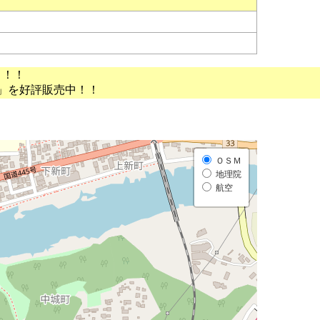
う！！
」を好評販売中！！
ＯＳＭ
地理院
航空