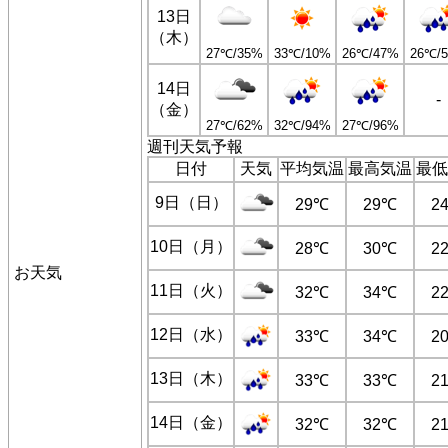
13日
（木）
27℃/35%
33℃/10%
26℃/47%
26℃/
14日
-
（金）
27℃/62%
32℃/94%
27℃/96%
週刊天気予報
日付
天気
平均気温
最高気温
最低
9日（日）
29℃
29℃
2
10日（月）
28℃
30℃
2
お天気
11日（火）
32℃
34℃
2
12日（水）
33℃
34℃
2
13日（木）
33℃
33℃
2
14日（金）
32℃
32℃
2