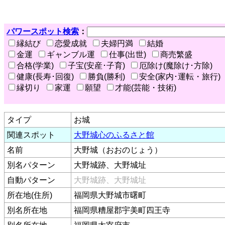
パワースポット検索
：
縁結び
恋愛成就
夫婦円満
結婚
金運
ギャンブル運
仕事(出世)
商売繁盛
合格(学業)
子宝(安産･子育)
厄除け(魔除け･方除)
健康(長寿･回復)
勝負(勝利)
安全(家内･運転・旅行)
縁切り
家運
願望
才能(芸能・技術)
タイプ
お城
関連スポット
大野城心のふるさと館
名前
大野城（おおのじょう）
別名パターン
大野城跡、大野城址
自動パターン
大野城跡、大野城址
所在地(住所)
福岡県大野城市曙町
別名所在地
福岡県糟屋郡宇美町四王寺