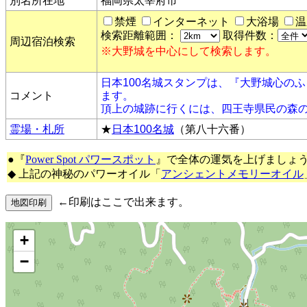
別名所在地
福岡県太宰府市
禁煙
インターネット
大浴場
温
検索距離範囲：
取得件数：
周辺宿泊検索
※大野城を中心にして検索します。
日本100名城スタンプは、『大野城心の
コメント
ます。
頂上の城跡に行くには、四王寺県民の森
霊場・札所
★
日本100名城
（第八十六番）
●『
Power Spot パワースポット
』で全体の運気を上げましょ
◆ 上記の神秘のパワーオイル「
アンシェントメモリーオイル
←印刷はここで出来ます。
+
−