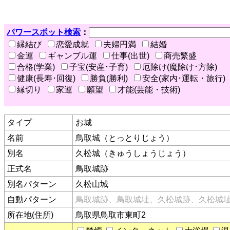
パワースポット検索
：
縁結び
恋愛成就
夫婦円満
結婚
金運
ギャンブル運
仕事(出世)
商売繁盛
合格(学業)
子宝(安産･子育)
厄除け(魔除け･方除)
健康(長寿･回復)
勝負(勝利)
安全(家内･運転・旅行)
縁切り
家運
願望
才能(芸能・技術)
タイプ
お城
名前
鳥取城（とっとりじょう）
別名
久松城（きゅうしょうじょう）
正式名
鳥取城跡
別名パターン
久松山城
自動パターン
鳥取城跡、鳥取城址、久松城跡、久松城
所在地(住所)
鳥取県鳥取市東町2