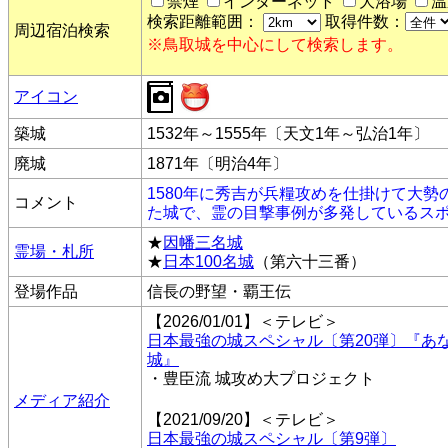
禁煙
インターネット
大浴場
温
検索距離範囲：
取得件数：
周辺宿泊検索
※鳥取城を中心にして検索します。
アイコン
築城
1532年～1555年〔天文1年～弘治1年〕
廃城
1871年〔明治4年〕
1580年に秀吉が兵糧攻めを仕掛けて大
コメント
た城で、霊の目撃事例が多発しているス
★
因幡三名城
霊場・札所
★
日本100名城
（第六十三番）
登場作品
信長の野望・覇王伝
【2026/01/01】＜テレビ＞
日本最強の城スペシャル〔第20弾〕『あ
城』
・豊臣流 城攻め大プロジェクト
メディア紹介
【2021/09/20】＜テレビ＞
日本最強の城スペシャル〔第9弾〕