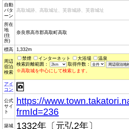
自動
パタ
高取城跡、高取城址、芙蓉城跡、芙蓉城址
ーン
所在
地
奈良県高市郡高取町高取
(住
所)
標高
1,332m
禁煙
インターネット
大浴場
温泉
周辺
検索距離範囲：
取得件数：
宿泊
※高取城を中心にして検索します。
検索
アイ
コン
https://www.town.takatori.n
公式
サイ
frmId=236
ト
1332年〔元弘2年〕
築城