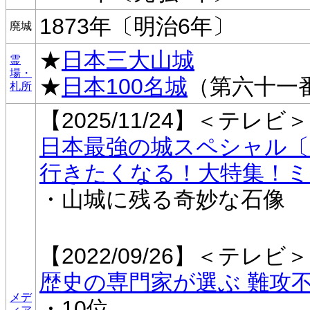
1873年〔明治6年〕
廃城
★
日本三大山城
霊
場・
★
日本100名城
（第六十一
札所
【2025/11/24】＜テレビ＞
日本最強の城スペシャル〔
行きたくなる！大特集！ミ
・山城に残る奇妙な石像
【2022/09/26】＜テレビ＞
歴史の専門家が選ぶ 難攻
メデ
・10位