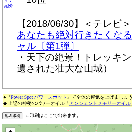
ィア
紹介
【2018/06/30】＜テレビ＞
あなたも絶対行きたくなる
ャル〔第1弾〕
・天下の絶景！トレッキン
遺された壮大な山城）
●『
Power Spot パワースポット
』で全体の運気を上げましょ
◆ 上記の神秘のパワーオイル「
アンシェントメモリーオイル
←印刷はここで出来ます。
+