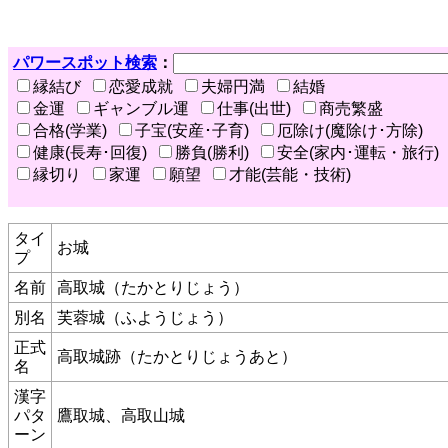
パワースポット検索
：
縁結び
恋愛成就
夫婦円満
結婚
金運
ギャンブル運
仕事(出世)
商売繁盛
合格(学業)
子宝(安産･子育)
厄除け(魔除け･方除)
健康(長寿･回復)
勝負(勝利)
安全(家内･運転・旅行)
縁切り
家運
願望
才能(芸能・技術)
タイ
お城
プ
名前
高取城（たかとりじょう）
別名
芙蓉城（ふようじょう）
正式
高取城跡（たかとりじょうあと）
名
漢字
パタ
鷹取城、高取山城
ーン