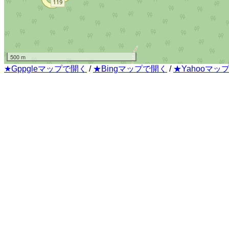
500 m
★Gppgleマップで開く
/
★Bingマップで開く
/
★Yahooマッ