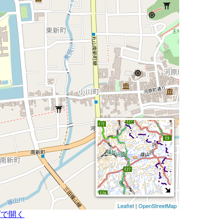
Leaflet
|
OpenStreetMap
プで開く