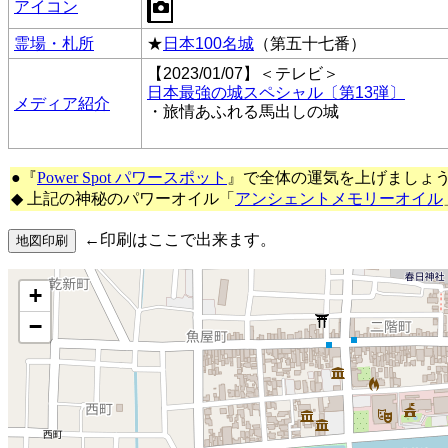
アイコン
霊場・札所
★
日本100名城
（第五十七番）
【2023/01/07】＜テレビ＞
日本最強の城スペシャル〔第13弾〕
メディア紹介
・旅情あふれる馬出しの城
●『
Power Spot パワースポット
』で全体の運気を上げましょ
◆ 上記の神秘のパワーオイル「
アンシェントメモリーオイル
←印刷はここで出来ます。
+
−