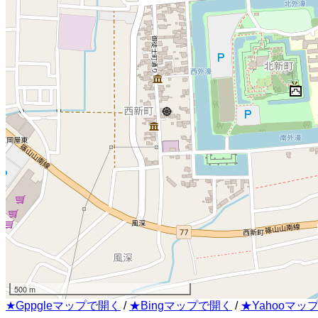
500 m
★Gppgleマップで開く
/
★Bingマップで開く
/
★Yahooマッ