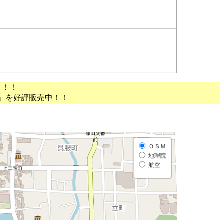
う！！
」を好評販売中！！
ＯＳＭ
地理院
航空