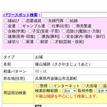
パワースポット検索
：
縁結び
恋愛成就
夫婦円満
結婚
金運
ギャンブル運
仕事(出世)
商売繁盛
合格(学業)
子宝(安産･子育)
厄除け(魔除け･方除)
健康(長寿･回復)
勝負(勝利)
安全(家内･運転・旅行)
縁切り
家運
願望
才能(芸能・技術)
タイプ
お城
名前
篠山城跡（ささやまじょうあと）
相違パターン
桐ヶ城
所在地(住所)
兵庫県丹波篠山市北新町
禁煙
インターネット
大浴場
温
検索距離範囲：
取得件数：
周辺宿泊検索
※篠山城跡を中心にして検索します。