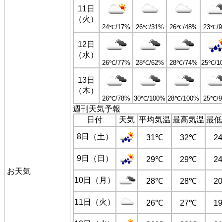
11日
（火）
24℃/17%
26℃/31%
26℃/48%
23℃/
12日
（水）
26℃/77%
28℃/62%
28℃/74%
25℃/1
13日
（木）
26℃/78%
30℃/100%
28℃/100%
25℃/
週刊天気予報
日付
天気
平均気温
最高気温
最低
8日（土）
31℃
32℃
2
9日（日）
29℃
29℃
2
お天気
10日（月）
28℃
28℃
2
11日（火）
26℃
27℃
1