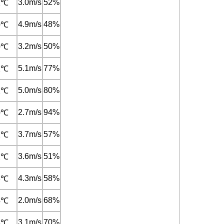
3.0m/s
52%
1℃
4.9m/s
48%
0℃
3.2m/s
50%
0℃
5.1m/s
77%
1℃
5.0m/s
80%
1℃
2.7m/s
94%
0℃
3.7m/s
57%
1℃
3.6m/s
51%
2℃
4.3m/s
58%
3℃
2.0m/s
68%
4℃
3.1m/s
70%
3℃