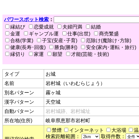
パワースポット検索
：
縁結び
恋愛成就
夫婦円満
結婚
金運
ギャンブル運
仕事(出世)
商売繁盛
合格(学業)
子宝(安産･子育)
厄除け(魔除け･方除)
健康(長寿･回復)
勝負(勝利)
安全(家内･運転・旅行)
縁切り
家運
願望
才能(芸能・技術)
タイプ
お城
名前
岩村城（いわむらじょう）
別名パターン
霧ヶ城
漢字パターン
天空城
自動パターン
岩村城跡、岩村城址
所在地(住所)
岐阜県恵那市岩村町
禁煙
インターネット
大浴場
温
検索距離範囲：
取得件数：