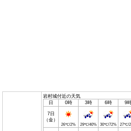
岩村城付近の天気
日
0時
3時
6時
9
7日
（金）
26℃/2%
29℃/40%
30℃/72%
27℃/