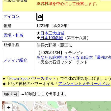
周辺宿泊検索
※岩村城を中心にして検索します。
アイコン
創建
1221年〔承久3年〕
★
日本三大山城
霊場・札所
★
日本100名城
（第三十八番）
登場作品
信長の野望・覇王伝
【2020/01/04】＜テレビ＞
あなたも絶対行きたくなる!日本「最強の
メディア紹介
・天空の石垣ワンダーランド
●『
Power Spot パワースポット
』で全体の運気を上げましょ
◆ 上記の神秘のパワーオイル「
アンシェントメモリーオイル
←印刷はここで出来ます。
+